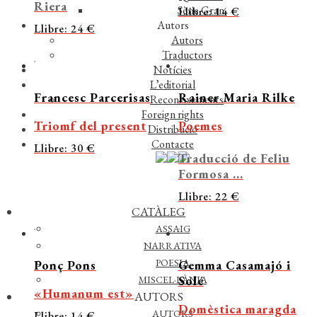
Riera
Sèrie Gran
Llibre: 14 €
Autors
Llibre: 24 €
Autors
Traductors
Notícies
L’editorial
Francesc Parcerisas
Rainer Maria Rilke
Reconeixements
Foreign rights
Triomf del present
Poemes
Distribució
Contacte
Llibre: 30 €
Traducció de Feliu
Formosa ...
Llibre: 22 €
CATÀLEG
ASSAIG
NARRATIVA
POESIA
Ponç Pons
Gemma Casamajó i
Solé
MISCEL·LÀNIA
«Humanum est»
AUTORS
Domèstica maragda
AUTORS
Llibre: 14 €