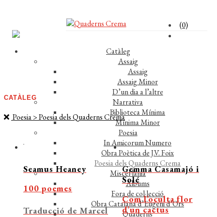
(0)
Catàleg
Assaig
Assaig
Assaig Minor
D’un dia a l’altre
CATÀLEG
Narrativa
Biblioteca Mínima
Poesia > Poesia dels Quaderns Crema
Mínima Minor
Poesia
In Amicorum Numero
Obra Poètica de J.V. Foix
Poesia dels Quaderns Crema
Seamus Heaney
Gemma Casamajó i
Miscel·lània
Solé
Àlbums
100 poemes
Fora de col·lecció
Com l’oculta flor
Obra Catalana d’Eugeni d’Ors
d’un cactus
Traducció de Marcel
Quaderns