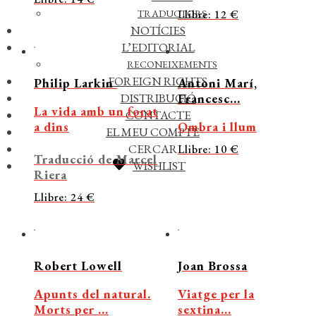
Llibre: 12 €
TRADUCTORS
NOTÍCIES
L’EDITORIAL
RECONEIXEMENTS
FOREIGN RIGHTS
Philip Larkin
Antoni Marí,
Francesc...
DISTRIBUCIÓ
La vida amb un forat
CONTACTE
a dins
Ombra i llum
EL MEU COMPTE
CERCAR
Llibre: 10 €
Traducció de Marcel
WISHLIST
Riera
Llibre: 24 €
Robert Lowell
Joan Brossa
Apunts del natural.
Viatge per la
Morts per ...
sextina...