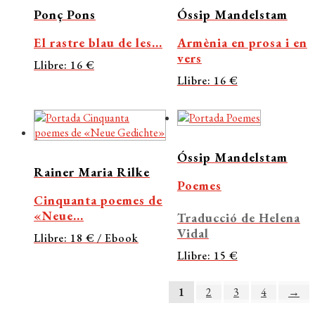
Ponç Pons
Óssip Mandelstam
El rastre blau de les...
Armènia en prosa i en
vers
Llibre: 16 €
Llibre: 16 €
Óssip Mandelstam
Rainer Maria Rilke
Poemes
Cinquanta poemes de
«Neue...
Traducció de Helena
Vidal
Llibre: 18 € / Ebook
Llibre: 15 €
1
2
3
4
→