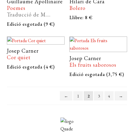
Guillaume Apollinaire
Hilari de Cara
Poemes
Bolero
Traducció de M....
Llibre: 8 €
Edició esgotada (9 €)
Josep Carner
Cor quiet
Josep Carner
Els fruits saborosos
Edició esgotada (4 €)
Edició esgotada (3,75 €)
←
1
2
3
4
→