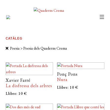
CATÀLEG
AUTORS
CATÀLEG
NOTÍCIES
Poesia > Poesia dels Quaderns Crema
L’EDITORIAL
FOREIGN RIGHTS
Ponç Pons
DISTRIBUCIÓ
Nura
Xavier Farré
La disfressa dels arbres
Llibre: 10 €
CONTACTE
Llibre: 10 €
EL MEU COMPTE