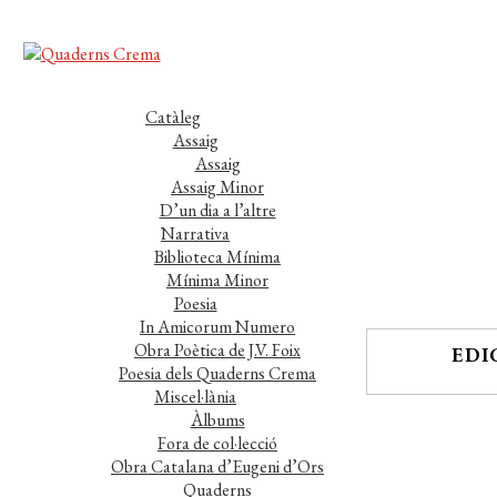
Catàleg
Assaig
Assaig
Assaig Minor
D’un dia a l’altre
Narrativa
Biblioteca Mínima
Mínima Minor
Poesia
In Amicorum Numero
Obra Poètica de J.V. Foix
EDI
Poesia dels Quaderns Crema
Miscel·lània
Àlbums
Fora de col·lecció
Obra Catalana d’Eugeni d’Ors
Quaderns