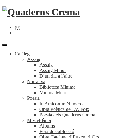
(0)
Catàleg
Assaig
Assaig
Assaig Minor
D’un dia a l’altre
Narrativa
Biblioteca Mínima
Mínima Minor
Poesia
In Amicorum Numero
Obra Poètica de J.V. Foix
Poesia dels Quaderns Crema
Miscel·lània
Àlbums
Fora de col·lecció
Obra Catalana d’Eugeni d’Ors