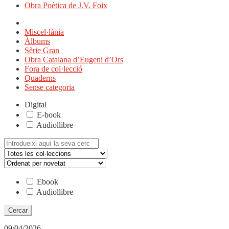
Obra Poètica de J.V. Foix
Miscel·lània
Àlbums
Sèrie Gran
Obra Catalana d’Eugeni d’Ors
Fora de col·lecció
Quaderns
Sense categoria
Digital
E-book
Audiollibre
Cerca:
Ebook
Audiollibre
09/04/2026