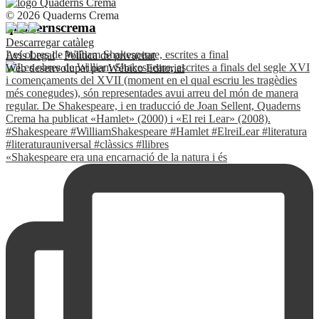
© 2026 Quaderns Crema
quadernscrema
Descarregar catàleg
Les obres de William Shakespeare, escrites a final
Avís Legal
·
Política de privacitat
Web desenvolupat per
Wébico Editorial
«Shakespeare era una encarnació de la natura i és