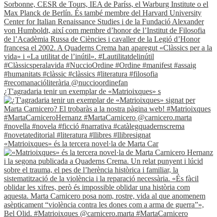
¿T'agradaria tenir un exemplar de «Matrioixques» s
«Matrioixques» és la tercera novel·la de Marta Car