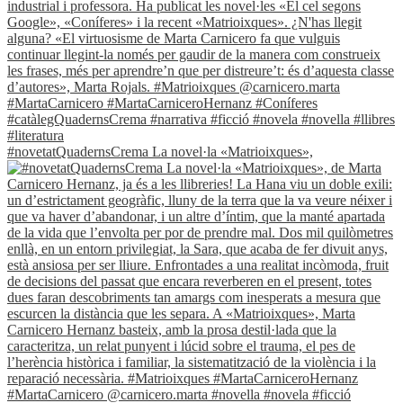
#novetatQuadernsCrema La novel·la «Matrioixques»,