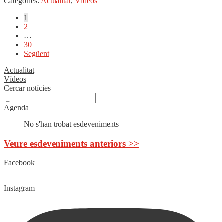
Categories:
Actualitat
,
Vídeos
Paginació
1
2
de
…
les
30
Següent
entrades
Actualitat
Vídeos
Cercar notícies
Agenda
No s'han trobat esdeveniments
Veure esdeveniments anteriors >>
Facebook
Instagram