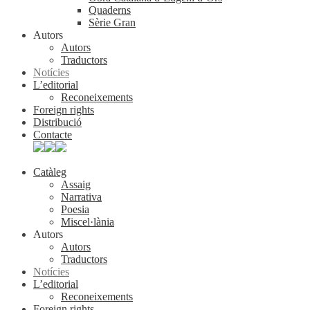
Quaderns
Sèrie Gran
Autors
Autors
Traductors
Notícies
L’editorial
Reconeixements
Foreign rights
Distribució
Contacte
Catàleg
Assaig
Narrativa
Poesia
Miscel·lània
Autors
Autors
Traductors
Notícies
L’editorial
Reconeixements
Foreign rights