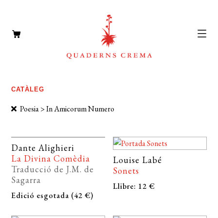
CATÀLEG
Expan
CATÀLEG
el
AUTORS
Expan
Poesia > In Amicorum Numero
menú
el
NOTÍCIES
secun
menú
L’EDITORIAL
Dante Alighieri
secun
Expan
La Divina Comèdia
Louise Labé
el
FOREIGN RIGHTS
Traducció de J.M. de
Sonets
menú
Sagarra
DISTRIBUCIÓ
Llibre: 12 €
secun
Edició esgotada (42 €)
CONTACTE