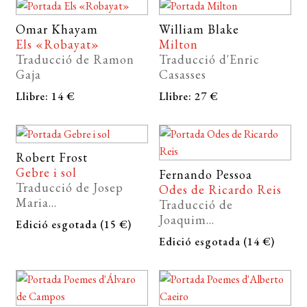
EL MEU COMPTE
Omar Khayam
William Blake
Els «Robayat»
Milton
CERCAR
Traducció de Ramon
Traducció d'Enric
Gaja
Casasses
WISHLIST
Llibre: 14 €
Llibre: 27 €
Robert Frost
Gebre i sol
Fernando Pessoa
Traducció de Josep
Odes de Ricardo Reis
Maria...
Traducció de
Joaquim...
Edició esgotada (15 €)
Edició esgotada (14 €)