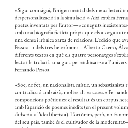
«Sigui com sigui, l’origen mental dels meus heterònim
despersonalització i a la simulació.» Així explica Fern
poetes inventats per l’autor—«coneguts inexistents»—
amb una biografia fictícia pròpia que els atorga auton
una densa i irònica xarxa de relacions. L’edició qu
Pessoa—i dels tres heterònims—Alberto Caeiro, Álv
diferents textos en què els quatre personatges s’expliq
lector hi trobarà una guia per endinsar-se a l’unive
Fernando Pessoa.
«Sóc, de fet, un nacionalista místic, un sebastianista ra
contradicció amb això, moltes altres coses.» Fernan
composicions poètiques: el resultat és un corpus het
amb l’aparició de poemes inèdits (en el present volu
s’adscriu a l’ideal iberista). L’ortònim, però, no és no
del seu país, també és el cultivador de la modernitat—