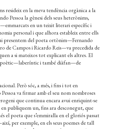
s resideix en la meva tendència orgànica a la
ando Pessoa la gènesi dels seus heterònims,
emmarcats en un teixit literari específic i
omia personal i que alhora estableix entre ells
e avui presentem del poeta ortònim—Fernando
aro de Campos i Ricardo Reis—va precedida de
uen a si mateixos tot explicant els altres. El
rs poètic—laberíntic i també diàfan—de
cional. Però sóc, a més, i fins i tot en
do Pessoa va firmar amb el seu nom nombroses
erogeni que continua encara avui enriquint-se
m en publiquem un, fins ara desconegut, que
més el poeta que s’emmiralla en el gloriós passat
així, per exemple, en els seus poemes de tall