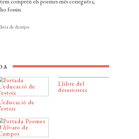
sentem comprèn els poemes més coneguts i,
ho fossin.
lista de desitjos
SOA
Llibre del
desassossec
L’educació de
l’estoic