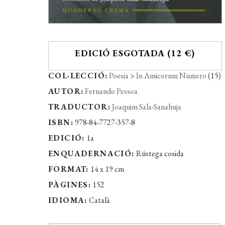
EDICIÓ ESGOTADA (12 €)
COL·LECCIÓ:
Poesia
>
In Amicorum Numero
(15)
AUTOR:
Fernando Pessoa
TRADUCTOR:
Joaquim Sala-Sanahuja
ISBN:
978-84-7727-357-8
EDICIÓ:
1a
ENQUADERNACIÓ:
Rústega cosida
FORMAT:
14 x 19 cm
PÀGINES:
152
IDIOMA:
Català