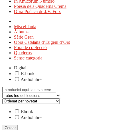
In Amicorum Numero
Poesia dels Quaderns Crema
Obra Poètica de J.V. Foix
Miscel·lània
Àlbums
Sèrie Gran
Obra Catalana d’Eugeni d’Ors
Fora de col·lecció
Quaderns
Sense categoria
Digital
E-book
Audiollibre
Cerca:
Ebook
Audiollibre