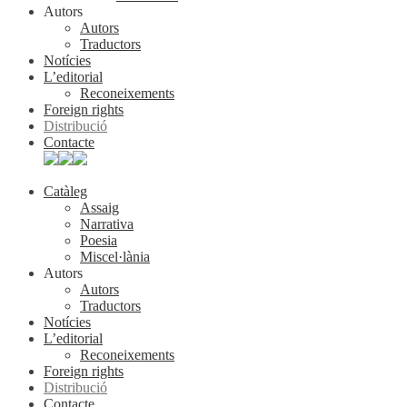
Autors
Autors
Traductors
Notícies
L’editorial
Reconeixements
Foreign rights
Distribució
Contacte
Catàleg
Assaig
Narrativa
Poesia
Miscel·lània
Autors
Autors
Traductors
Notícies
L’editorial
Reconeixements
Foreign rights
Distribució
Contacte