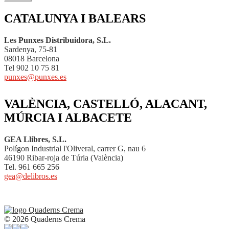
CATALUNYA I BALEARS
Les Punxes Distribuidora, S.L.
Sardenya, 75-81
08018 Barcelona
Tel 902 10 75 81
punxes@punxes.es
VALÈNCIA, CASTELLÓ, ALACANT,
MÚRCIA I ALBACETE
GEA Llibres, S.L.
Polígon Industrial l'Oliveral, carrer G, nau 6
46190 Ribar-roja de Túria (València)
Tel. 961 665 256
gea@delibros.es
© 2026 Quaderns Crema