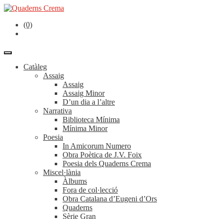
(0)
Catàleg
Assaig
Assaig
Assaig Minor
D’un dia a l’altre
Narrativa
Biblioteca Mínima
Mínima Minor
Poesia
In Amicorum Numero
Obra Poètica de J.V. Foix
Poesia dels Quaderns Crema
Miscel·lània
Àlbums
Fora de col·lecció
Obra Catalana d’Eugeni d’Ors
Quaderns
Sèrie Gran