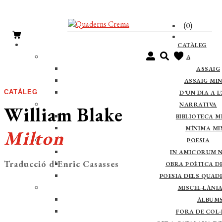
(0)
CATÀLEG
ASSAIG
ASSAIG
ASSAIG MI
CATÀLEG
D’UN DIA A L
NARRATIVA
William Blake
BIBLIOTECA M
MÍNIMA M
Milton
POESIA
IN AMICORUM 
Traducció d'Enric Casasses
OBRA POÈTICA DE 
POESIA DELS QUAD
MISCEL·LÀNI
ÀLBUM
FORA DE COL·