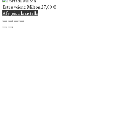
Esteu veient:
Milton
27,00
€
Afegeix a la cistella