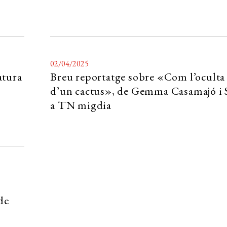
02/04/2025
atura
Breu reportatge sobre «Com l’oculta 
d’un cactus», de Gemma Casamajó i 
a TN migdia
de