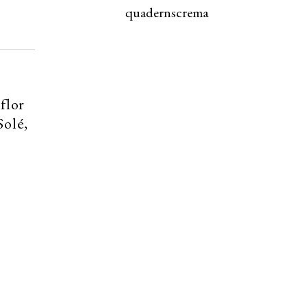
quadernscrema
flor
Solé,