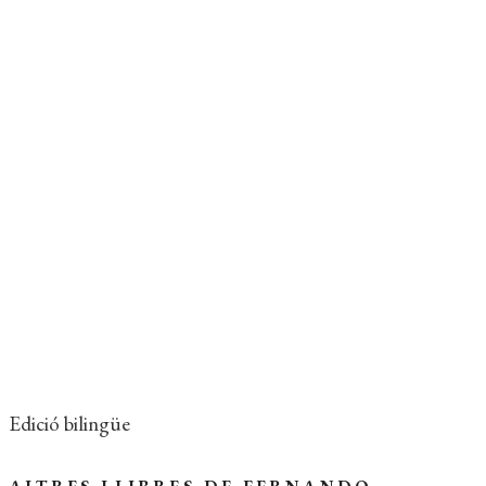
ISBN:
978-84-7727-356-1
EDICIÓ:
1a
ENQUADERNACIÓ:
Rústega cosida
FORMAT:
14 x 19 cm
PÀGINES:
288
IDIOMA:
Català
Coberta del llibre
Edició bilingüe