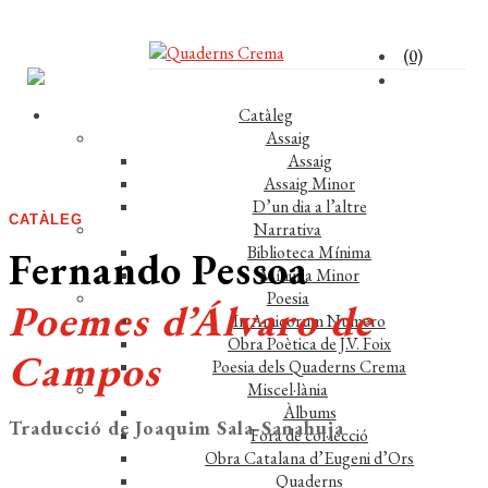
(0)
Catàleg
Assaig
Assaig
Assaig Minor
D’un dia a l’altre
CATÀLEG
Narrativa
Biblioteca Mínima
Fernando Pessoa
Mínima Minor
Poesia
Poemes d’Álvaro de
In Amicorum Numero
Obra Poètica de J.V. Foix
Campos
Poesia dels Quaderns Crema
Miscel·lània
Àlbums
Traducció de Joaquim Sala-Sanahuja
Fora de col·lecció
Obra Catalana d’Eugeni d’Ors
Quaderns