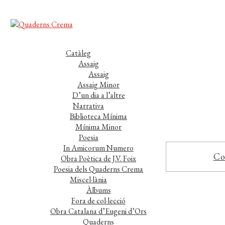
Catàleg
Assaig
Assaig
Assaig Minor
D’un dia a l’altre
Narrativa
Biblioteca Mínima
Mínima Minor
Poesia
In Amicorum Numero
Co
Obra Poètica de J.V. Foix
Poesia dels Quaderns Crema
Miscel·lània
Àlbums
Fora de col·lecció
Obra Catalana d’Eugeni d’Ors
Quaderns