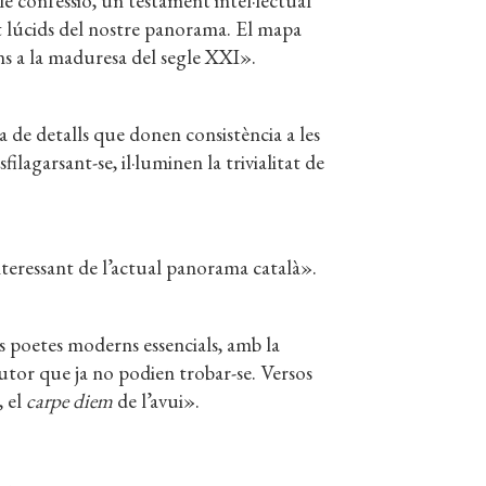
e confessió, un testament intel·lectual
t lúcids del nostre panorama. El mapa
ins a la maduresa del segle XXI».
na de detalls que donen consistència a les
lagarsant-se, il·luminen la trivialitat de
interessant de l’actual panorama català».
s poetes moderns essencials, amb la
’autor que ja no podien trobar-se. Versos
, el
carpe diem
de l’avui».