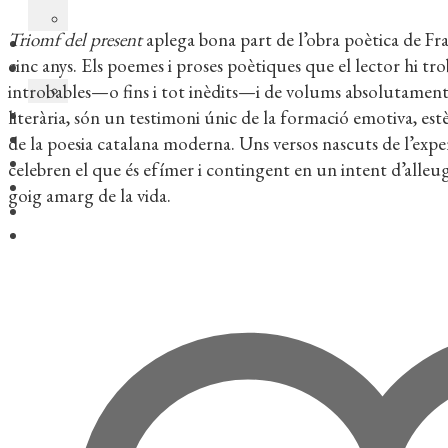
Triomf del present
aplega bona part de l’obra poètica de Fran
cinc anys. Els poemes i proses poètiques que el lector hi tr
introbables—o fins i tot inèdits—i de volums absolutament 
literària, són un testimoni únic de la formació emotiva, estèt
de la poesia catalana moderna. Uns versos nascuts de l’expe
celebren el que és efímer i contingent en un intent d’alleuge
goig amarg de la vida.