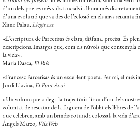
«
Triomf del present
no és només un recull, sinó una veritabl
d’un dels poetes més substancials i alhora més discretamen
d’una evolució que va des de l’eclosió en els anys seixanta f
Ximo Palau,
Llegir.cat
«L’escriptura de Parcerisas és clara, diàfana, precisa. És ple
descripcions. Imatges que, com els núvols que contempla esfi
la vida».
Maria Dasca,
El País
«Francesc Parcerisas és un excel·lent poeta. Per mi, el més 
Jordi Llavina,
El Punt Avui
«Un volum que aplega la trajectòria lírica d’un dels nostre
voluntat de rescatar de la foguera de l’oblit els llibres de l
que celebren, amb un brindis rotund i colossal, la vida d’ara
Àngels Marzo,
VilaWeb