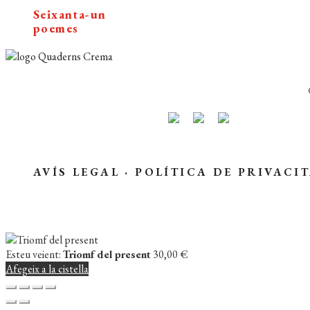
Seixanta-un
poemes
AVÍS LEGAL
·
POLÍTICA DE PRIVACI
Esteu veient:
Triomf del present
30,00
€
Afegeix a la cistella