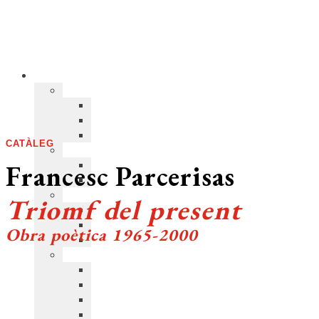
CATÀLEG
Francesc Parcerisas
Triomf del present
Obra poètica 1965-2000
COL·LECCIÓ:
Poesia
>
Poesia dels Quaderns