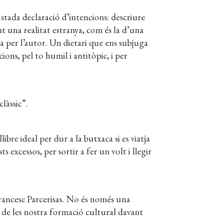
ustada declaració d’intencions: descriure
nt una realitat estranya, com és la d’una
per l’autor. Un dietari que ens subjuga
acions, pel to humil i antitòpic, i per
làssic”.
bre ideal per dur a la butxaca si es viatja
 excessos, per sortir a fer un volt i llegir
 Francesc Parcerisas. No és només una
at de les nostra formació cultural davant