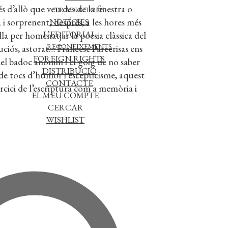
s d’allò que veu des de la finestra o
TRADUCTORS
i sorprenent; després, a les hores més
NOTÍCIES
L’EDITORIAL
la per homenatjar la poesia clàssica del
RECONEIXEMENTS
ciós, astorat… Francesc Parcerisas ens
FOREIGN RIGHTS
 del badoc anònim i el goig de no saber
DISTRIBUCIÓ
 de tocs d’humor i escepticisme, aquest
CONTACTE
rcici de l’escriptura com a memòria i
EL MEU COMPTE
CERCAR
WISHLIST