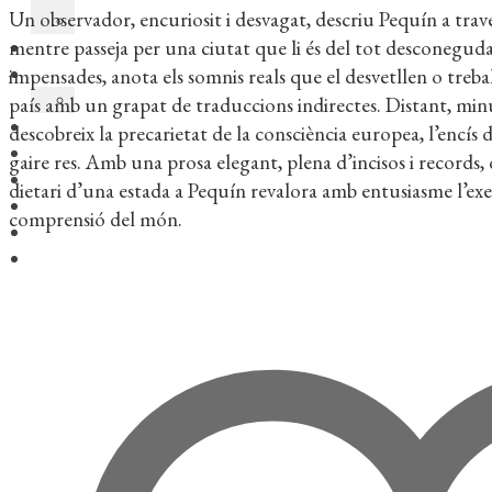
Un observador, encuriosit i desvagat, descriu Pequín a travé
mentre passeja per una ciutat que li és del tot desconeguda 
impensades, anota els somnis reals que el desvetllen o trebal
país amb un grapat de traduccions indirectes. Distant, minu
descobreix la precarietat de la consciència europea, l’encís
gaire res. Amb una prosa elegant, plena d’incisos i records,
dietari d’una estada a Pequín revalora amb entusiasme l’exe
comprensió del món.