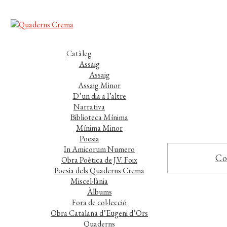
Catàleg
Assaig
Assaig
Assaig Minor
D’un dia a l’altre
Narrativa
Biblioteca Mínima
Mínima Minor
Poesia
In Amicorum Numero
Co
Obra Poètica de J.V. Foix
Poesia dels Quaderns Crema
Miscel·lània
Àlbums
Fora de col·lecció
Obra Catalana d’Eugeni d’Ors
Quaderns