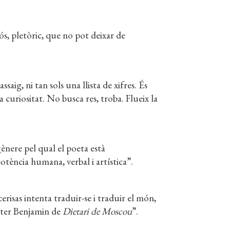
ós, pletòric, que no pot deixar de
aig, ni tan sols una llista de xifres. És
 curiositat. No busca res, troba. Flueix la
ènere pel qual el poeta està
tència humana, verbal i artística”.
erisas intenta traduir-se i traduir el món,
alter Benjamin de
Dietari de Moscou
”.