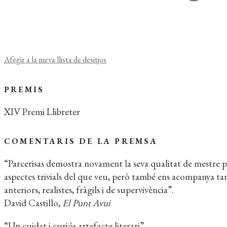
Afegir a la meva llista de desitjos
PREMIS
XIV Premi Llibreter
COMENTARIS DE LA PREMSA
“Parcerisas demostra novament la seva qualitat de mestre pe
aspectes trivials del que veu, però també ens acompanya ta
anteriors, realistes, fràgils i de supervivència”.
David Castillo,
El Punt Avui
“Un cuidat i curiós artefacte literari”.