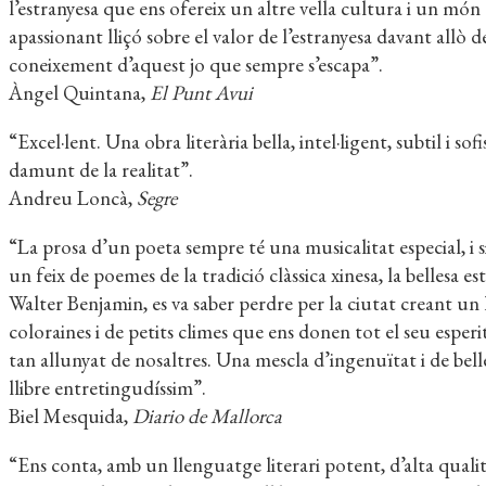
l’estranyesa que ens ofereix un altre vella cultura i un món
apassionant lliçó sobre el valor de l’estranyesa davant allò
coneixement d’aquest jo que sempre s’escapa”.
Àngel Quintana,
El Punt Avui
“Excel·lent. Una obra literària bella, intel·ligent, subtil i s
damunt de la realitat”.
Andreu Loncà,
Segre
“La prosa d’un poeta sempre té una musicalitat especial, i s
un feix de poemes de la tradició clàssica xinesa, la bellesa 
Walter Benjamin, es va saber perdre per la ciutat creant un l
coloraines i de petits climes que ens donen tot el seu esper
tan allunyat de nosaltres. Una mescla d’ingenuïtat i de be
llibre entretingudíssim”.
Biel Mesquida,
Diario de Mallorca
“Ens conta, amb un llenguatge literari potent, d’alta qualita