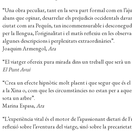
“Una obra peculiar, tant en la seva part formal com en l’aj
abans que opinar, desarrelar els prejudicis occidentals dava
ciutat com ara Pequín, tan incommensurable i desconeguda 
per la llengua, l’originalitat i el matís reflexiu en les observ
algunes descripcions i perplexitats extraordinàries”.
Joaquim Armengol,
Ara
“El viatger ofereix pura mirada dins un treball que serà un c
El Punt Avui
“Crea un efecte hipnòtic molt plaent i que segur que és el lli
a la Xina o, com que les circumstàncies no estan per a aquests
sota un arbre”.
Marina Espasa,
Ara
“L’experiència vital és el motor de l’apassionant dietari de
reflexió sobre l’aventura del viatge, sinó sobre la precariet