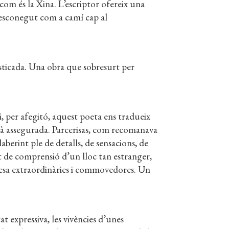
 com és la Xina. L’escriptor ofereix una
 desconegut com a camí cap al
ofisticada. Una obra que sobresurt per
i, per afegitó, aquest poeta ens tradueix
està assegurada. Parcerisas, com recomanava
aberint ple de detalls, de sensacions, de
it de comprensió d’un lloc tan estranger,
llesa extraordinàries i commovedores. Un
t expressiva, les vivències d’unes