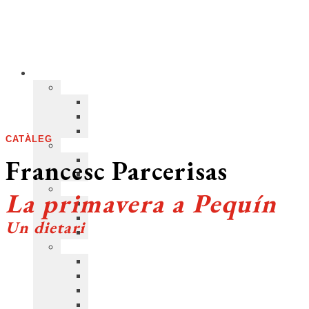
CATÀLEG
Francesc Parcerisas
La primavera a Pequín
Un dietari
COL·LECCIÓ:
Assaig
>
D’un dia a l’altre
(40)