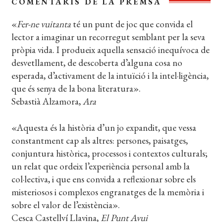
COMENTARIS DE LA PREMSA
«
Fer-ne vuitanta
té un punt de joc que convida el
lector a imaginar un recorregut semblant per la seva
pròpia vida. I produeix aquella sensació inequívoca de
desvetllament, de descoberta d’alguna cosa no
esperada, d’activament de la intuïció i la intel·ligència,
que és senya de la bona literatura».
Sebastià Alzamora,
Ara
«Aquesta és la història d’un jo expandit, que vessa
constantment cap als altres: persones, paisatges,
conjuntura històrica, processos i contextos culturals;
un relat que ordeix l’experiència personal amb la
col·lectiva, i que ens convida a reflexionar sobre els
misteriosos i complexos engranatges de la memòria i
sobre el valor de l’existència».
Cesca Castellví Llavina,
El Punt Avui