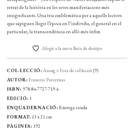
retrat de la història en les seves manifestacions més
insignificants. Una tria emblemàtica per a aquells lectors
que sàpiguen llegir l’època en l’individu, el general en el
particular, la transcendència en allò més ínfim.
Afegir a la meva llista de desitjos
COL·LECCIÓ:
Assaig
>
Fora de col·lecció
(9)
AUTOR:
Francesc Parcerisas
ISBN:
978-84-7727-719-4
EDICIÓ:
1
ENQUADERNACIÓ:
Rústega cosida
FORMAT:
15 x 21 cm
PÀGINES:
192