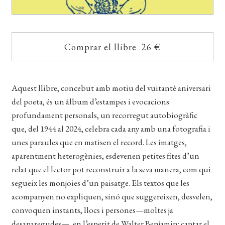
Comprar el llibre 26 €
Aquest llibre, concebut amb motiu del vuitantè aniversari
del poeta, és un àlbum d’estampes i evocacions
profundament personals, un recorregut autobiogràfic
que, del 1944 al 2024, celebra cada any amb una fotografia i
unes paraules que en matisen el record. Les imatges,
aparentment heterogènies, esdevenen petites fites d’un
relat que el lector pot reconstruir a la seva manera, com qui
segueix les monjoies d’un paisatge. Els textos que les
acompanyen no expliquen, sinó que suggereixen, desvelen,
convoquen instants, llocs i persones—moltes ja
desaparegudes—, en l’esperit de Walter Benjamin: captar el