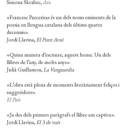
Simona
Škrabec,
Ara
«Francesc Parcerisas és un dels noms eminents de la
poesia en llengua catalana dels últims quatre
decennis».
Jordi Llavina,
El Punt Avui
«Quina manera d’escriure, aquest home. Un dels
llibres de l’any, de molts anys».
Julià Guillamon,
La Vanguardia
«L’obra està plena de moments literàriament feliços i
suggeridors».
El País
«Ja des dels primers paràgrafs el llibre em captiva».
Jordi Llavina,
El 3 de vuit