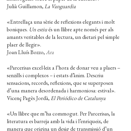
Julià Guillamon,
La Vanguardia
«Entrellaça una sèrie de reflexions elegants i molt
boniques.
Un estiu
és un llibre apte només per als
amants veritables de la lectura, un dietari pel simple
plaer de llegir».
Joan Lluís Bozzo,
Ara
«Parcerisas excel·leix a l’hora de donar veu a plaers –
senzills i complexos – i estats d’ànim. Descriu
sensacions, records, reflexions, que se superposen
d’una manera desordenada i harmoniosa: estival».
Vicenç Pagès Jordà,
El Periódico de Catalunya
«Un llibre que m’ha commogut. Per Parcerisas, la
literatura es barreja amb la vida i l’enriqueix, de
manera que origina un desig de transmissió d’un