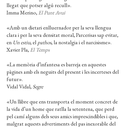
llegat que potser algú recull».
Imma Merino,
El Punt Avui
«Amb un dietari enlluernador per la seva llengua
clara i per la seva densitat moral, Parcerisas sap evitar,
en
Un estiu
, el
pathos
, la nostalgia i el narcisisme».
Xavier Pla,
El Temps
«La memòria d’infantesa es barreja en aquestes
pàgines amb els neguits del present i les incerteses del
futur».
Vidal Vidal,
Segre
«Un llibre que ens transporta el moment concret de
la vida d’un home que ratlla la setentena, que perd
pel camí alguns dels seus amics imprescindibles i que,
malgrat aquests advertiments del pas inexorable del