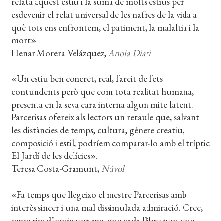
relata aquest estiu i la suma de molts estius per
esdevenir el relat universal de les nafres de la vida a
què tots ens enfrontem, el patiment, la malaltia i la
mort».
Henar Morera Velázquez,
Anoia Diari
«Un estiu ben concret, real, farcit de fets
contundents però que com tota realitat humana,
presenta en la seva cara interna algun mite latent.
Parcerisas ofereix als lectors un retaule que, salvant
les distàncies de temps, cultura, gènere creatiu,
composició i estil, podríem comparar-lo amb el tríptic
El Jardí de les delícies».
Teresa Costa-Gramunt,
Núvol
«Fa temps que llegeixo el mestre Parcerisas amb
interès sincer i una mal dissimulada admiració. Crec,
sense risc d’equivocar-me, que cada llibre nou que