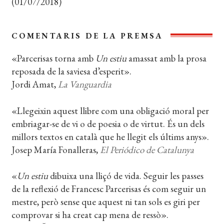
(01/07/2018)
COMENTARIS DE LA PREMSA
«Parcerisas torna amb
Un estiu
amassat amb la prosa
reposada de la saviesa d’esperit».
Jordi Amat,
La Vanguardia
«Llegeixin aquest llibre com una obligació moral per
embriagar-se de vi o de poesia o de virtut. És un dels
millors textos en català que he llegit els últims anys».
Josep María Fonalleras,
El Periódico de Catalunya
«
Un estiu
dibuixa una lliçó de vida. Seguir les passes
de la reflexió de Francesc Parcerisas és com seguir un
mestre, però sense que aquest ni tan sols es giri per
comprovar si ha creat cap mena de ressò».