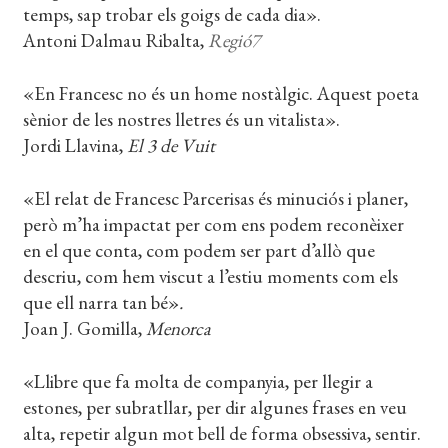
temps, sap trobar els goigs de cada dia».
Antoni Dalmau Ribalta,
Regió7
«En Francesc no és un home nostàlgic. Aquest poeta
sènior de les nostres lletres és un vitalista».
Jordi Llavina,
El 3 de Vuit
«El relat de Francesc Parcerisas és minuciós i planer,
però m’ha impactat per com ens podem reconèixer
en el que conta, com podem ser part d’allò que
descriu, com hem viscut a l’estiu moments com els
que ell narra tan bé»
.
Joan J. Gomilla,
Menorca
«Llibre que fa molta de companyia, per llegir a
estones, per subratllar, per dir algunes frases en veu
alta, repetir algun mot bell de forma obsessiva, sentir.