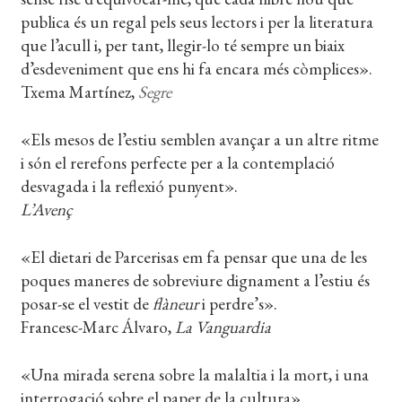
publica és un regal pels seus lectors i per la literatura
que l’acull i, per tant, llegir-lo té sempre un biaix
d’esdeveniment que ens hi fa encara més còmplices».
Txema Martínez,
Segre
«Els mesos de l’estiu semblen avançar a un altre ritme
i són el rerefons perfecte per a la contemplació
desvagada i la reflexió punyent».
L’Avenç
«El dietari de Parcerisas em fa pensar que una de les
poques maneres de sobreviure dignament a l’estiu és
posar-se el vestit de
flàneur
i perdre’s».
Francesc-Marc Álvaro,
La Vanguardia
«Una mirada serena sobre la malaltia i la mort, i una
interrogació sobre el paper de la cultura».