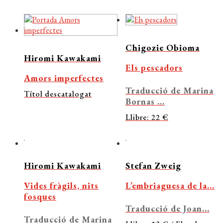
Chigozie Obioma
Hiromi Kawakami
Els pescadors
Amors imperfectes
Traducció de Marina
Títol descatalogat
Bornas ...
Llibre: 22 €
Hiromi Kawakami
Stefan Zweig
Vides fràgils, nits
L’embriaguesa de la...
fosques
Traducció de Joan...
Traducció de Marina