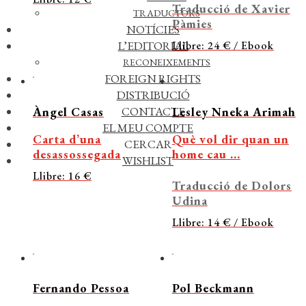
Traducció de Xavier
TRADUCTORS
Pàmies
NOTÍCIES
Llibre: 24 € / Ebook
L’EDITORIAL
RECONEIXEMENTS
FOREIGN RIGHTS
DISTRIBUCIÓ
Àngel Casas
Lesley Nneka Arimah
CONTACTE
EL MEU COMPTE
Carta d’una
Què vol dir quan un
CERCAR
desassossegada
home cau ...
WISHLIST
Llibre: 16 €
Traducció de Dolors
Udina
Llibre: 14 € / Ebook
Fernando Pessoa
Pol Beckmann