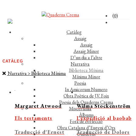
(0)
Catàleg
Assaig
Assaig
Assaig Minor
D’un dia a l’altre
CATÀLEG
Narrativa
Biblioteca Mínima
Narrativa > Biblioteca Mínima
Mínima Minor
Poesia
In Amicorum Numero
Obra Poètica de J.V. Foix
Poesia dels Quaderns Crema
Margaret Atwood
Wilma Stockenström
Miscel·lània
Àlbums
Els testaments
L’expedició al baobab
Fora de col·lecció
Obra Catalana d’Eugeni d’Ors
Traducció d'Ernest
Traducció de Dolors
Quaderns