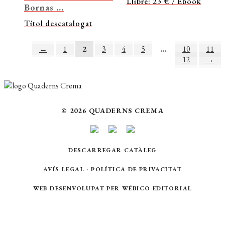
Llibre: 23 € / Ebook
Bornas ...
Títol descatalogat
←
1
2
3
4
5
…
10
11
12
→
© 2026 QUADERNS CREMA
DESCARREGAR CATÀLEG
AVÍS LEGAL
·
POLÍTICA DE PRIVACITAT
WEB DESENVOLUPAT PER
WÉBICO EDITORIAL