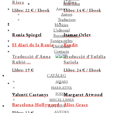
Riera
Udina
Sèrie Gran
Autors
Llibre: 22 € / Ebook
Llibre: 14 € / Ebook
Autors
Traductors
Notícies
L’editorial
Renia Spiegel
Itamar Orlev
Reconeixements
Foreign rights
El diari de la Renia
Bandit
Distribució
Contacte
Traducció d'Anna
Traducció d'Eulàlia
Rubió,...
Sariola
Llibre: 19 €
Llibre: 24 € / Ebook
CATÀLEG
ASSAIG
NARRATIVA
POESIA
Valentí Castanys
Margaret Atwood
MISCEL·LÀNIA
Barcelona-Hollywood
Àlies Grace
AUTORS
AUTORS
Llibre: 12 €