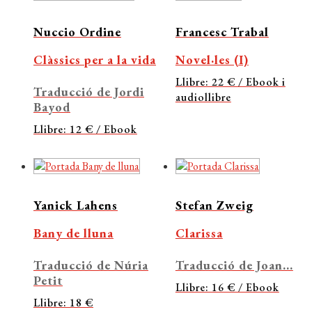
Nuccio Ordine
Francesc Trabal
Clàssics per a la vida
Novel·les (I)
Llibre: 22 € / Ebook i
Traducció de Jordi
audiollibre
Bayod
Llibre: 12 € / Ebook
Yanick Lahens
Stefan Zweig
Bany de lluna
Clarissa
Traducció de Núria
Traducció de Joan...
Petit
Llibre: 16 € / Ebook
Llibre: 18 €