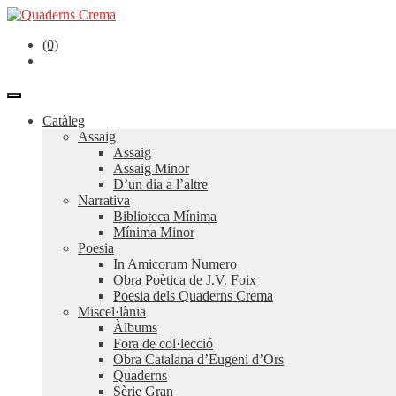
(0)
Catàleg
Assaig
Assaig
Assaig Minor
D’un dia a l’altre
Narrativa
Biblioteca Mínima
Mínima Minor
Poesia
In Amicorum Numero
Obra Poètica de J.V. Foix
Poesia dels Quaderns Crema
Miscel·lània
Àlbums
Fora de col·lecció
Obra Catalana d’Eugeni d’Ors
Quaderns
Sèrie Gran