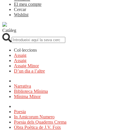
El meu compte
Cercar
Wishlist
Catàleg
Cerca:
Col·leccions
Assaig
Assaig
Assaig Minor
D’un dia a l’altre
Narrativa
Biblioteca Mínima
Mínima Minor
Poesia
In Amicorum Numero
Poesia dels Quaderns Crema
Obra Poètica de J.V. Foix