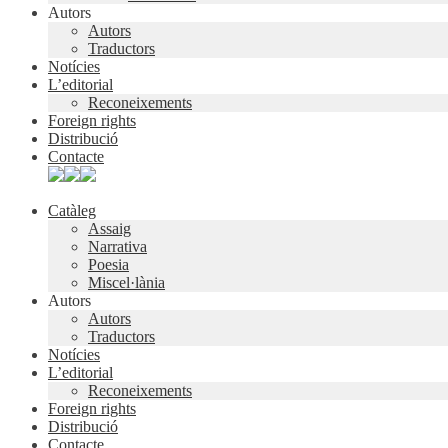
Autors
Autors
Traductors
Notícies
L’editorial
Reconeixements
Foreign rights
Distribució
Contacte
Catàleg
Assaig
Narrativa
Poesia
Miscel·lània
Autors
Autors
Traductors
Notícies
L’editorial
Reconeixements
Foreign rights
Distribució
Contacte