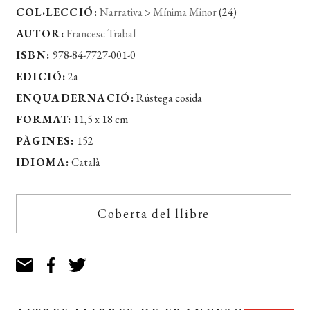
COL·LECCIÓ:
Narrativa
>
Mínima Minor
(24)
AUTOR:
Francesc Trabal
ISBN:
978-84-7727-001-0
EDICIÓ:
2a
ENQUADERNACIÓ:
Rústega cosida
FORMAT:
11,5 x 18 cm
PÀGINES:
152
IDIOMA:
Català
Coberta del llibre