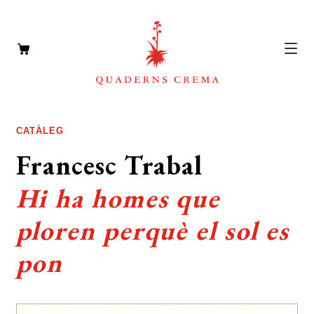
CATÀLEG
Expan
CATÀLEG
el
AUTORS
Francesc Trabal
Expan
menú
el
NOTÍCIES
secun
Hi ha homes que
menú
L’EDITORIAL
secun
Expan
ploren perquè el sol es
el
FOREIGN RIGHTS
pon
menú
DISTRIBUCIÓ
secun
CONTACTE