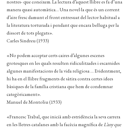
nostres- que coneixem. La lectura d’aquest llibre es fa d’una
manera quasi automàtica… Una novel·la que és un corrent
d’aire fresc damunt el front entresuat del lector habitual a
la literatura torturada i pendant que encara belluga per la
dissort de tots plegats».
Carles Sindreu (1933)
«No podem acceptar certs caires d’algunes escenes
grotesques en les quals resulten ridiculitzades i escarnides
algunes manifestacions de la vida religiosa … Evidentment,
hi ha en el llibre fragments de sàtira contra certes idees
bàsiques de la família cristiana que hem de condemnar
categòricament».
Manuel de Montoliu (1933)
«Francesc Trabal, que inicià amb estridència la seva carrera
en les lletres catalanes amb la facècia magnífica de
L’any que