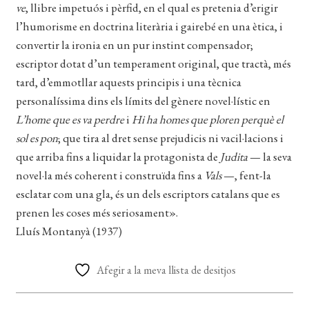
ve
, llibre impetuós i pèrfid, en el qual es pretenia d’erigir
l’humorisme en doctrina literària i gairebé en una ètica, i
convertir la ironia en un pur instint compensador;
escriptor dotat d’un temperament original, que tractà, més
tard, d’emmotllar aquests principis i una tècnica
personalíssima dins els límits del gènere novel·lístic en
L’home que es va perdre
i
Hi ha homes que ploren perquè el
sol es pon
; que tira al dret sense prejudicis ni vacil·lacions i
que arriba fins a liquidar la protagonista de
Judita
— la seva
novel·la més coherent i construïda fins a
Vals
—, fent-la
esclatar com una gla, és un dels escriptors catalans que es
prenen les coses més seriosament».
Lluís Montanyà (1937)
Afegir a la meva llista de desitjos