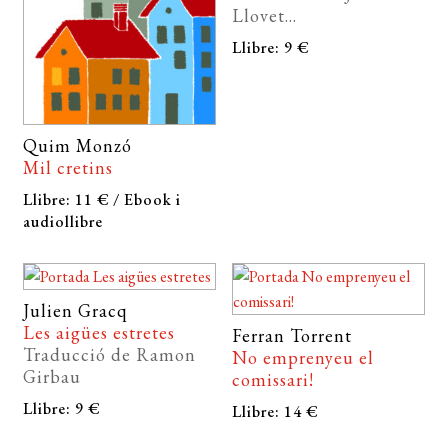
Llovet...
EL MEU COMPTE
Llibre: 9 €
CERCAR
WISHLIST
Quim Monzó
Mil cretins
Llibre: 11 € / Ebook i
audiollibre
Julien Gracq
Les aigües estretes
Ferran Torrent
Traducció de Ramon
No emprenyeu el
Girbau
comissari!
Llibre: 9 €
Llibre: 14 €