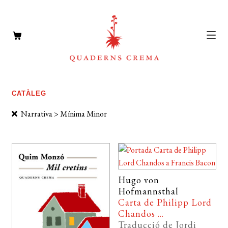
CATÀLEG
Expan
CATÀLEG
el
AUTORS
Expan
Narrativa > Mínima Minor
menú
el
NOTÍCIES
secun
menú
L’EDITORIAL
secun
Expan
el
FOREIGN RIGHTS
Hugo von
menú
Hofmannsthal
DISTRIBUCIÓ
secun
Carta de Philipp Lord
Chandos ...
CONTACTE
Traducció de Jordi