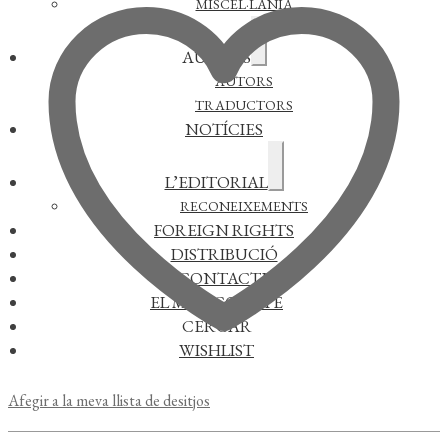
MISCEL·LÀNIA
Expandeix
AUTORS
el
menú
AUTORS
secundari
TRADUCTORS
NOTÍCIES
Expandeix
L’EDITORIAL
el
menú
RECONEIXEMENTS
secundari
FOREIGN RIGHTS
DISTRIBUCIÓ
CONTACTE
EL MEU COMPTE
CERCAR
WISHLIST
Afegir a la meva llista de desitjos