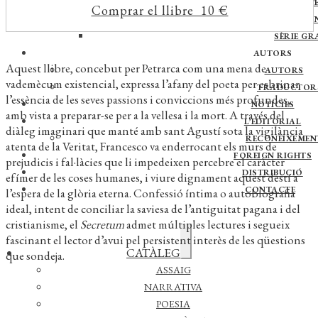
OBRA CATALANA D’E
Comprar el llibre 10 €
QUADER
SÈRIE GR
AUTORS
Aquest llibre, concebut per Petrarca com una mena de
AUTORS
vademècum existencial, expressa l’afany del poeta per esbrinar
TRADUCTOR
l’essència de les seves passions i conviccions més profundes,
NOTÍCIES
amb vista a preparar-se per a la vellesa i la mort. A través del
L’EDITORIAL
diàleg imaginari que manté amb sant Agustí sota la vigilància
RECONEIXEMEN
atenta de la Veritat, Francesco va enderrocant els murs de
FOREIGN RIGHTS
prejudicis i fal·làcies que li impedeixen percebre el caràcter
DISTRIBUCIÓ
efímer de les coses humanes, i viure dignament aquest destí a
CONTACTE
l’espera de la glòria eterna. Confessió íntima o autobiografia
ideal, intent de conciliar la saviesa de l’antiguitat pagana i del
cristianisme, el
Secretum
admet múltiples lectures i segueix
fascinant el lector d’avui pel persistent interès de les qüestions
Expandeix
CATÀLEG
que sondeja.
el
menú
ASSAIG
secundari
NARRATIVA
POESIA