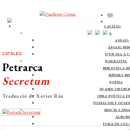
(0)
CATÀLEG
ASSAIG
ASSAIG
ASSAIG MI
CATÀLEG
D’UN DIA A L
NARRATIVA
Petrarca
BIBLIOTECA M
MÍNIMA M
Secretum
POESIA
IN AMICORUM 
Traducció de Xavier Riu
OBRA POÈTICA DE 
POESIA DELS QUAD
MISCEL·LÀNI
ÀLBUM
FORA DE COL·