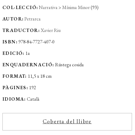
COL·LECCIÓ:
Narrativa
>
Mínima Minor
(93)
AUTOR:
Petrarca
TRADUCTOR:
Xavier Riu
ISBN:
978-84-7727-407-0
EDICIÓ:
1a
ENQUADERNACIÓ:
Rústega cosida
FORMAT:
11,5 x 18 cm
PÀGINES:
192
IDIOMA:
Català
Coberta del llibre