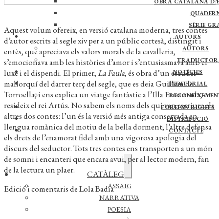
OBRA CATALANA D’E
QUADER
SÈRIE GR
Aquest volum ofereix, en versió catalana moderna, tres contes
AUTORS
d’autor escrits al segle xiv per a un públic cortesà, distingit i
AUTORS
entès, que apreciava els valors morals de la cavalleria,
TRADUCTOR
s’emocionava amb les històries d’amor i s’entusiasmava amb el
luxe i el dispendi. El primer,
La Faula
, és obra d’un escuder
NOTÍCIES
mallorquí del darrer terç del segle, que es deia Guillem de
L’EDITORIAL
Torroella, i ens explica un viatge fantàstic a l’Illa Encantada, on
RECONEIXEMEN
resideix el rei Artús. No sabem els noms dels qui van escriure els
FOREIGN RIGHTS
altres dos contes: l’un és la versió més antiga conservada en
DISTRIBUCIÓ
llengua romànica del motiu de la bella dorment; l’altre defensa
CONTACTE
els drets de l’enamorat fidel amb una vigorosa apologia del
discurs del seductor. Tots tres contes ens transporten a un món
de somni i encanteri que encara avui, per al lector modern, fan
de la lectura un plaer.
Expandeix
CATÀLEG
el
menú
ASSAIG
Edició i comentaris de Lola Badia
secundari
NARRATIVA
POESIA