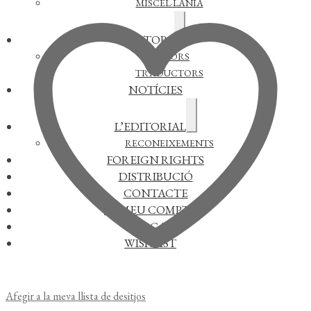
MISCEL·LÀNIA
Expandeix
AUTORS
el
menú
AUTORS
secundari
TRADUCTORS
NOTÍCIES
Expandeix
L’EDITORIAL
el
menú
RECONEIXEMENTS
secundari
FOREIGN RIGHTS
DISTRIBUCIÓ
CONTACTE
EL MEU COMPTE
CERCAR
WISHLIST
Afegir a la meva llista de desitjos