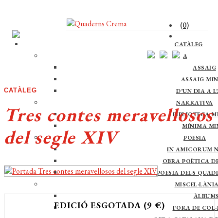
(0)
CATÀLEG
ASSAIG
ASSAIG
ASSAIG MI
CATÀLEG
D’UN DIA A L
NARRATIVA
Tres contes meravellosos
BIBLIOTECA M
MÍNIMA M
del segle XIV
POESIA
IN AMICORUM 
OBRA POÈTICA DE 
POESIA DELS QUAD
MISCEL·LÀNI
ÀLBUM
EDICIÓ ESGOTADA (9 €)
FORA DE COL·