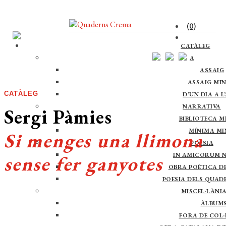
(0)
CATÀLEG
ASSAIG
ASSAIG
ASSAIG MI
CATÀLEG
D’UN DIA A L
NARRATIVA
Sergi Pàmies
BIBLIOTECA M
MÍNIMA M
Si menges una llimona
POESIA
IN AMICORUM 
sense fer ganyotes
OBRA POÈTICA DE 
POESIA DELS QUAD
MISCEL·LÀNI
ÀLBUM
FORA DE COL·