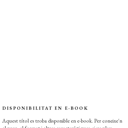
AUTOR:
Sergi Pàmies
ISBN:
978-84-7727-452-0
EDICIÓ:
22a
ENQUADERNACIÓ:
Rústega cosida
FORMAT:
11,5 x 18 cm
PÀGINES:
144
IDIOMA:
Català
Coberta del llibre
DISPONIBILITAT EN E-BOOK
Aquest títol es troba disponible en e-book. Per coneixe'n