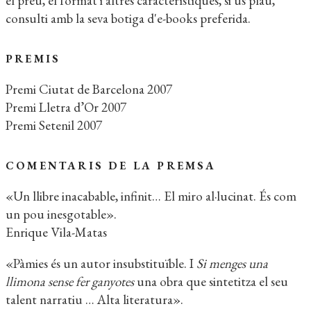
el preu, el format i altres característiques, si us plau,
consulti amb la seva botiga d'e-books preferida.
PREMIS
Premi Ciutat de Barcelona 2007
Premi Lletra d’Or 2007
Premi Setenil 2007
COMENTARIS DE LA PREMSA
«Un llibre inacabable, infinit… El miro al·lucinat. És com
un pou inesgotable».
Enrique Vila-Matas
«Pàmies és un autor insubstituïble. I
Si menges una
llimona sense fer ganyotes
una obra que sintetitza el seu
talent narratiu … Alta literatura».