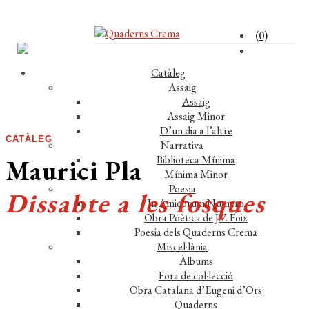
(0)
Catàleg
Assaig
Assaig
Assaig Minor
D’un dia a l’altre
CATÀLEG
Narrativa
Biblioteca Mínima
Maurici Pla
Mínima Minor
Poesia
Dissabte a les fosques
In Amicorum Numero
Obra Poètica de J.V. Foix
Poesia dels Quaderns Crema
Miscel·lània
Àlbums
Fora de col·lecció
Obra Catalana d’Eugeni d’Ors
Comprar el llibre 10,50 €
Quaderns