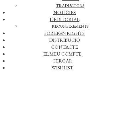
TRADUCTORS
NOTÍCIES
L’EDITORIAL
RECONEIXEMENTS
FOREIGN RIGHTS
DISTRIBUCIÓ
CONTACTE
EL MEU COMPTE
CERCAR
Afegir a la meva llista de desitjos
WISHLIST
COL·LECCIÓ:
Narrativa
>
Mínima Minor
(82)
AUTOR:
Maurici Pla
ISBN:
978-84-7727-232-8
EDICIÓ:
1a