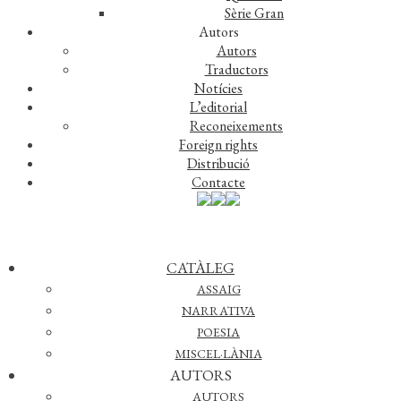
Sèrie Gran
Autors
Autors
Gabriel, el pintor protagonista d’aquesta novel.la, no és
Traductors
pròpiament un artista. És més aviat un metafísic obsedit pel
Notícies
procés creatiu.
Dissabte a les fosques
ens descriu set dies
L’editorial
definitius d’un creador turmentat per l’angoixa, el bloqueig i
Reconeixements
l’esforç titànic per trencar el tel implacable que el separa del
Foreign rights
Distribució
món que l’envolta i d’una dona que mai no podrà abastar.
Contacte
CATÀLEG
ASSAIG
NARRATIVA
POESIA
MISCEL·LÀNIA
AUTORS
AUTORS