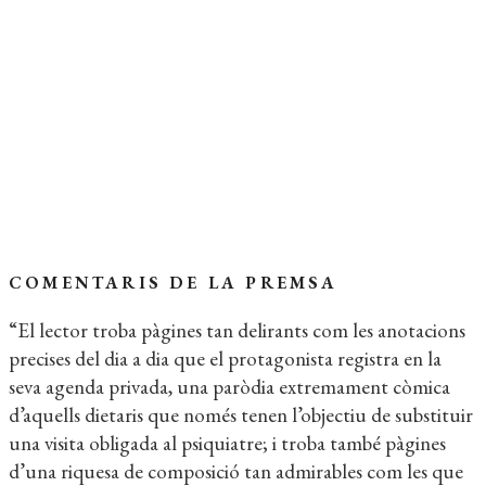
ENQUADERNACIÓ:
Rústega cosida
FORMAT:
11,5 x 18 cm
PÀGINES:
224
IDIOMA:
Català
Coberta del llibre
COMENTARIS DE LA PREMSA
“El lector troba pàgines tan delirants com les anotacions
precises del dia a dia que el protagonista registra en la
seva agenda privada, una paròdia extremament còmica
d’aquells dietaris que només tenen l’objectiu de substituir
una visita obligada al psiquiatre; i troba també pàgines
d’una riquesa de composició tan admirables com les que