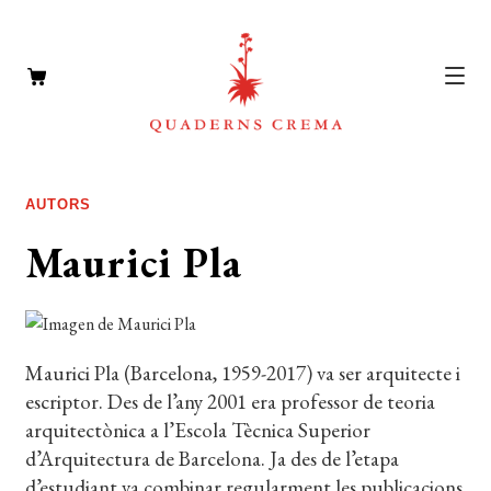
CATÀLEG
Expan
AUTORS
el
AUTORS
Expan
Maurici Pla
menú
el
NOTÍCIES
secun
menú
L’EDITORIAL
secun
Expan
el
FOREIGN RIGHTS
Maurici Pla (Barcelona, 1959-2017) va ser arquitecte i
menú
escriptor. Des de l’any 2001 era professor de teoria
DISTRIBUCIÓ
secun
arquitectònica a l’Escola Tècnica Superior
d’Arquitectura de Barcelona. Ja des de l’etapa
CONTACTE
d’estudiant va combinar regularment les publicacions