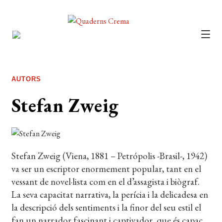
CATÀLEG
AUTORS
AUTORS
NOTÍCIES
Stefan Zweig
L’EDITORIAL
FOREIGN RIGHTS
Stefan Zweig (Viena, 1881 – Petrópolis -Brasil-, 1942)
DISTRIBUCIÓ
va ser un escriptor enormement popular, tant en el
CONTACTE
vessant de novel·lista com en el d’assagista i biògraf.
La seva capacitat narrativa, la perícia i la delicadesa en
EL MEU COMPTE
la descripció dels sentiments i la finor del seu estil el
fan un narrador fascinant i captivador, que és capaç