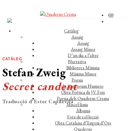
(0)
Catàleg
Assaig
Assaig
Assaig Minor
D’un dia a l’altre
CATÀLEG
Narrativa
Biblioteca Mínima
Stefan Zweig
Mínima Minor
Poesia
Secret candent
In Amicorum Numero
Obra Poètica de J.V. Foix
Poesia dels Quaderns Crema
Traducció d'Ester Capdevila
Miscel·lània
Àlbums
Fora de col·lecció
Obra Catalana d’Eugeni d’Ors
Quaderns