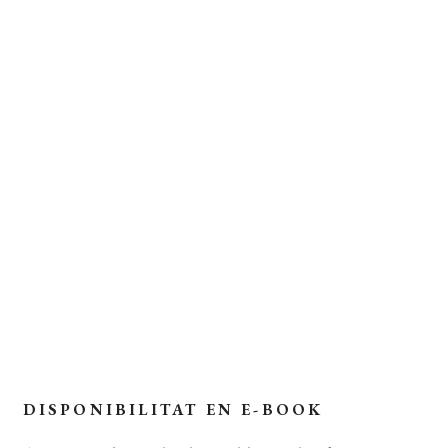
EDICIÓ:
2 (Juny del 2021)
ENQUADERNACIÓ:
Rústega cosida
FORMAT:
13 x 21 cm
PÀGINES:
576
IDIOMA:
Català
Extracte del llibre
Coberta del llibre
DISPONIBILITAT EN E-BOOK