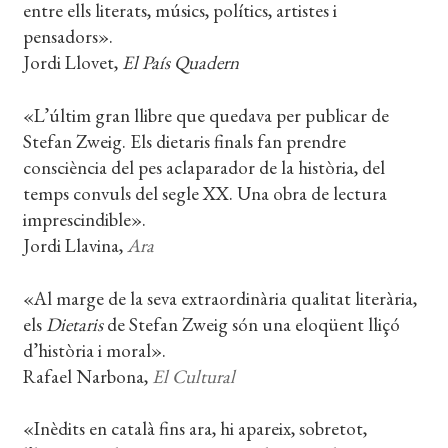
entre ells literats, músics, polítics, artistes i
pensadors».
Jordi Llovet,
El País Quadern
«L’últim gran llibre que quedava per publicar de
Stefan Zweig. Els dietaris finals fan prendre
consciència del pes aclaparador de la història, del
temps convuls del segle XX. Una obra de lectura
imprescindible».
Jordi Llavina,
Ara
«Al marge de la seva extraordinària qualitat literària,
els
Dietaris
de Stefan Zweig són una eloqüent lliçó
d’història i moral».
Rafael Narbona,
El Cultural
«Inèdits en català fins ara, hi apareix, sobretot,