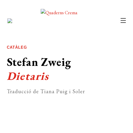
CATÀLEG
AUTORS
CATÀLEG
NOTÍCIES
Stefan Zweig
L’EDITORIAL
Dietaris
FOREIGN RIGHTS
Traducció de Tiana Puig i Soler
DISTRIBUCIÓ
CONTACTE
EL MEU COMPTE
Comprar el llibre 32 €