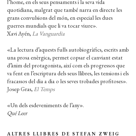
l’home, en els seus pensaments i la seva vida
quotidiana, malgrat que també narra en directe les
grans convulsions del món, en especial les dues
guerres mundials que li va tocar viure».
Xavi Ayén,
La Vanguardia
«La lectura d’aquests fulls autobio­gràfics, escrits amb
una prosa enèrgica, permet copsar el canviant estat
d’ànim del protagonista, així com els progres­sos que
va fent en l’escriptura dels seus llibres, les tensions i els
fracassos del dia a dia o les seves trobades profitoses».
Josep Gras,
El Temps
«Un dels esdeveniments de l’any».
Qué Leer
ALTRES LLIBRES DE STEFAN ZWEIG