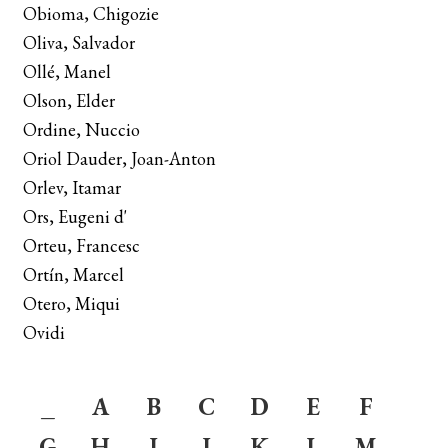
menú
Obioma, Chigozie
DISTRIBUCIÓ
secun
Oliva, Salvador
CONTACTE
Ollé, Manel
Olson, Elder
EL MEU COMPTE
Ordine, Nuccio
CERCAR
Oriol Dauder, Joan-Anton
Orlev, Itamar
WISHLIST
Ors, Eugeni d'
Orteu, Francesc
Ortín, Marcel
Otero, Miqui
Ovidi
_
A
B
C
D
E
F
G
H
I
J
K
L
M