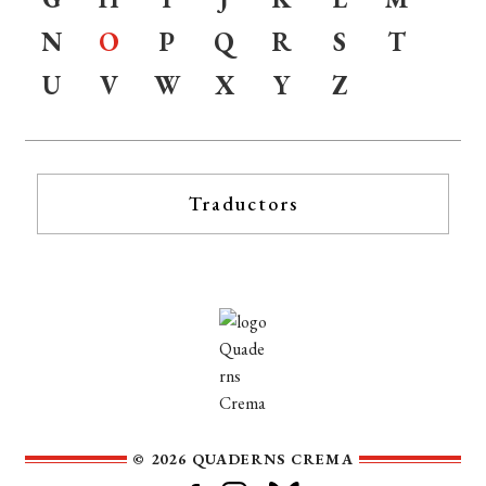
N
O
P
Q
R
S
T
U
V
W
X
Y
Z
Traductors
© 2026 QUADERNS CREMA