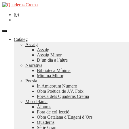
(0)
Catàleg
Assaig
Assaig
Assaig Minor
D’un dia a l’altre
Narrativa
Biblioteca Mínima
Mínima Minor
Poesia
In Amicorum Numero
Obra Poètica de J.V. Foix
Poesia dels Quaderns Crema
Miscel·lània
Àlbums
Fora de col·lecció
Obra Catalana d’Eugeni d’Ors
Quaderns
Sèrie Gran