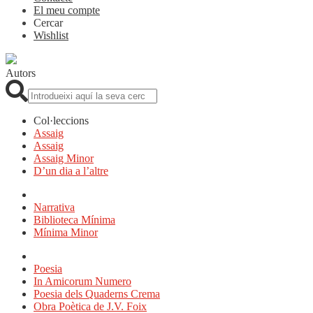
El meu compte
Cercar
Wishlist
Autors
Cerca:
Col·leccions
Assaig
Assaig
Assaig Minor
D’un dia a l’altre
Narrativa
Biblioteca Mínima
Mínima Minor
Poesia
In Amicorum Numero
Poesia dels Quaderns Crema
Obra Poètica de J.V. Foix