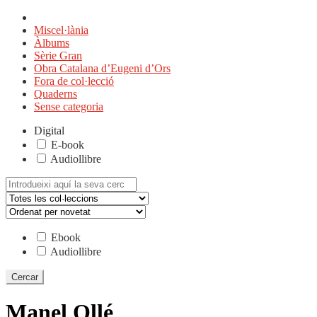
Miscel·lània
Àlbums
Sèrie Gran
Obra Catalana d’Eugeni d’Ors
Fora de col·lecció
Quaderns
Sense categoria
Digital
E-book
Audiollibre
Cerca:
Ebook
Audiollibre
Manel Ollé