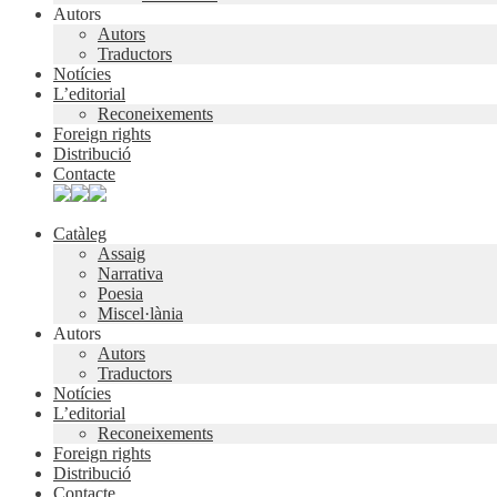
Autors
Autors
Traductors
Notícies
L’editorial
Reconeixements
Foreign rights
Distribució
Contacte
Catàleg
Assaig
Narrativa
Poesia
Miscel·lània
Autors
Autors
Traductors
Notícies
L’editorial
Reconeixements
Foreign rights
Distribució
Contacte