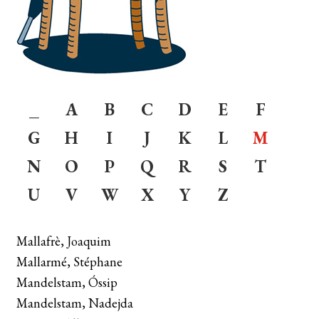
menú
DISTRIBUCIÓ
secun
CONTACTE
EL MEU COMPTE
_
A
B
C
D
E
F
CERCAR
G
H
I
J
K
L
M
WISHLIST
N
O
P
Q
R
S
T
U
V
W
X
Y
Z
Mallafrè, Joaquim
Mallarmé, Stéphane
Mandelstam, Óssip
Mandelstam, Nadejda