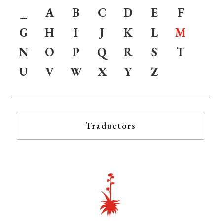
_
A
B
C
D
E
F
G
H
I
J
K
L
M
N
O
P
Q
R
S
T
U
V
W
X
Y
Z
Traductors