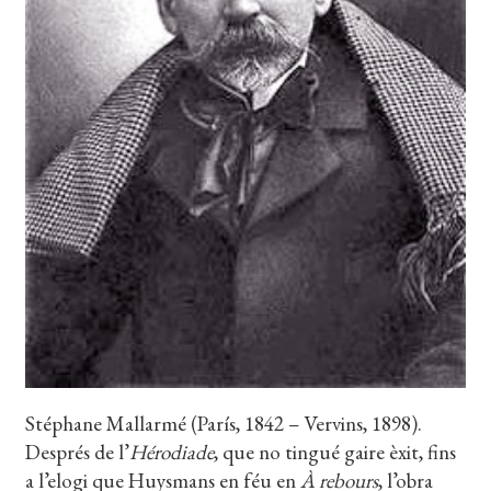
EL MEU COMPTE
CERCAR
WISHLIST
Stéphane Mallarmé (París, 1842 – Vervins, 1898).
Després de l’
Hérodiade
, que no tingué gaire èxit, fins
a l’elogi que Huysmans en féu en
À rebours
, l’obra