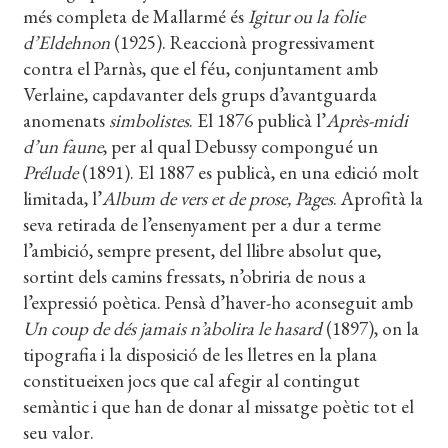
més completa de Mallarmé és
Igitur ou la folie
d’Eldehnon
(1925). Reaccionà progressivament
contra el Parnàs, que el féu, conjuntament amb
Verlaine, capdavanter dels grups d’avantguarda
anomenats
simbolistes
. El 1876 publicà l’
Après-midi
d’un faune
, per al qual Debussy compongué un
Prélude
(1891). El 1887 es publicà, en una edició molt
limitada, l’
Album de vers et de prose, Pages
. Aprofità la
seva retirada de l’ensenyament per a dur a terme
l’ambició, sempre present, del llibre absolut que,
sortint dels camins fressats, n’obriria de nous a
l’expressió poètica. Pensà d’haver-ho aconseguit amb
Un coup de dés jamais n’abolira le hasard
(1897), on la
tipografia i la disposició de les lletres en la plana
constitueixen jocs que cal afegir al contingut
semàntic i que han de donar al missatge poètic tot el
seu valor.