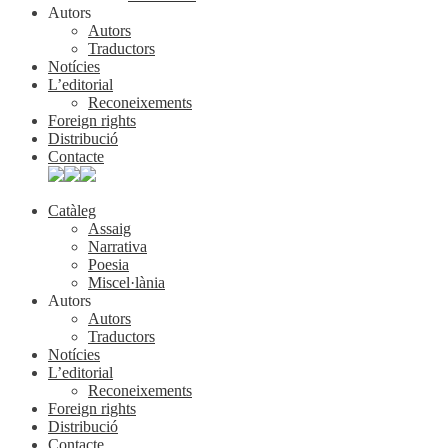
Autors
Autors
Traductors
Notícies
L’editorial
Reconeixements
Foreign rights
Distribució
Contacte
Catàleg
Assaig
Narrativa
Poesia
Miscel·lània
Autors
Autors
Traductors
Notícies
L’editorial
Reconeixements
Foreign rights
Distribució
Contacte