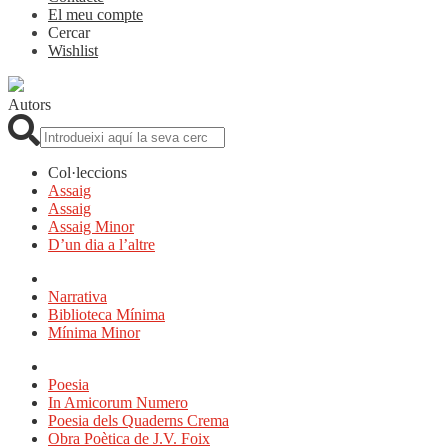
El meu compte
Cercar
Wishlist
Autors
Cerca:
Col·leccions
Assaig
Assaig
Assaig Minor
D’un dia a l’altre
Narrativa
Biblioteca Mínima
Mínima Minor
Poesia
In Amicorum Numero
Poesia dels Quaderns Crema
Obra Poètica de J.V. Foix