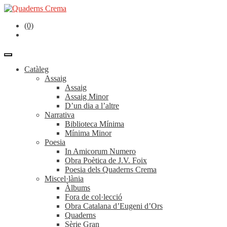
(0)
Catàleg
Assaig
Assaig
Assaig Minor
D’un dia a l’altre
Narrativa
Biblioteca Mínima
Mínima Minor
Poesia
In Amicorum Numero
Obra Poètica de J.V. Foix
Poesia dels Quaderns Crema
Miscel·lània
Àlbums
Fora de col·lecció
Obra Catalana d’Eugeni d’Ors
Quaderns
Sèrie Gran