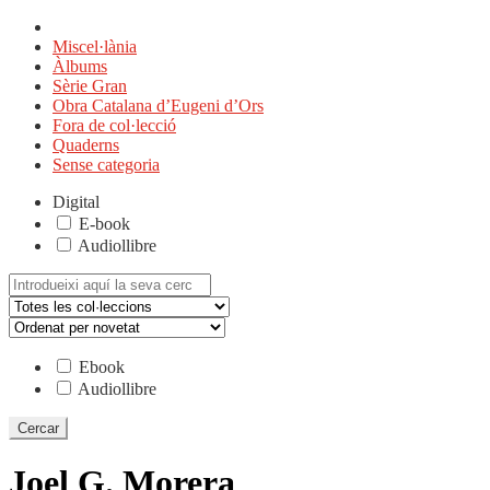
Miscel·lània
Àlbums
Sèrie Gran
Obra Catalana d’Eugeni d’Ors
Fora de col·lecció
Quaderns
Sense categoria
Digital
E-book
Audiollibre
Cerca:
Ebook
Audiollibre
Joel G. Morera