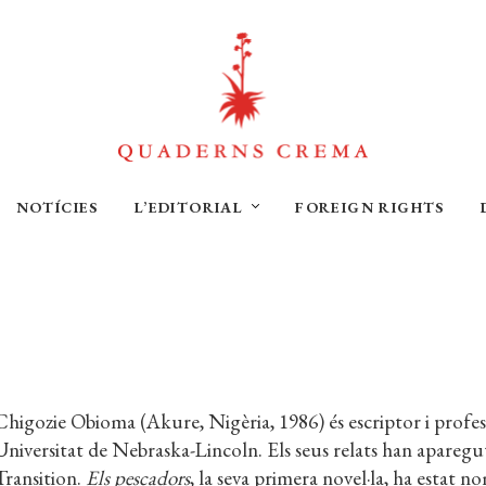
NOTÍCIES
L’EDITORIAL
FOREIGN RIGHTS
Chigozie Obioma (Akure, Nigèria, 1986) és escriptor i professo
Universitat de Nebraska-Lincoln. Els seus relats han aparegut
Transition.
Els pescadors
, la seva primera novel·la, ha estat 