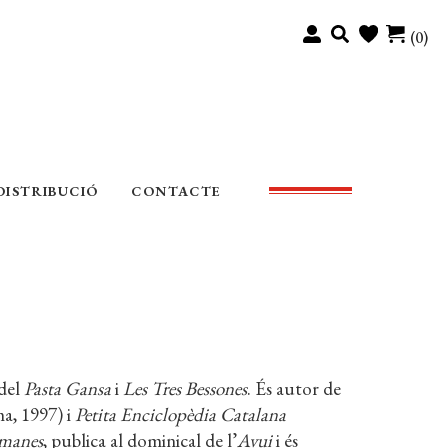
(0)
DISTRIBUCIÓ
CONTACTE
 del
Pasta Gansa
i
Les Tres Bessones
. És autor de
, 1997) i
Petita Enciclopèdia Catalana
umanes
, publica al dominical de l’
Avui
i és