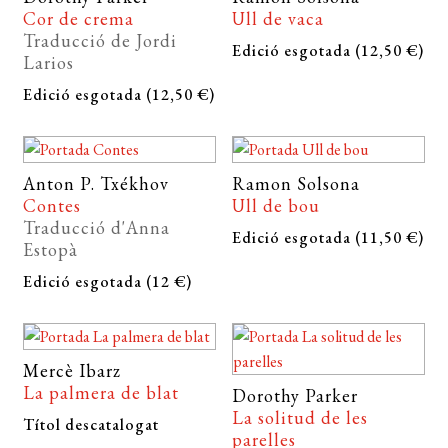
FOREIGN RIGHTS
Cor de crema
Ull de vaca
menú
Traducció de Jordi
DISTRIBUCIÓ
Edició esgotada (12,50 €)
secun
Larios
CONTACTE
Edició esgotada (12,50 €)
EL MEU COMPTE
CERCAR
Anton P. Txékhov
Ramon Solsona
Contes
Ull de bou
WISHLIST
Traducció d'Anna
Edició esgotada (11,50 €)
Estopà
Edició esgotada (12 €)
Mercè Ibarz
La palmera de blat
Dorothy Parker
La solitud de les
Títol descatalogat
parelles