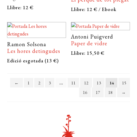
Llibre: 12 €
Llibre: 12 € / Ebook
Antoni Puigverd
Paper de vidre
Ramon Solsona
Les hores detingudes
Llibre: 15,50 €
Edició esgotada (13 €)
←
1
2
3
…
11
12
13
14
15
16
17
18
→