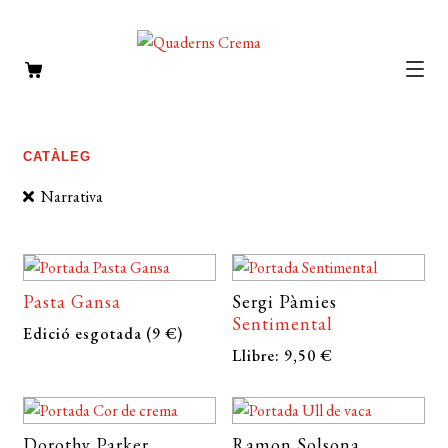
CATÀLEG
Expan
el
ASSAIG
CATÀLEG
menú
NARRATIVA
secun
Narrativa
POESIA
MISCEL·LÀNIA
Pasta Gansa
Sergi Pàmies
AUTORS
Sentimental
Expan
Edició esgotada (9 €)
Llibre: 9,50 €
el
NOTÍCIES
menú
L’EDITORIAL
secun
Expan
Dorothy Parker
Ramon Solsona
el