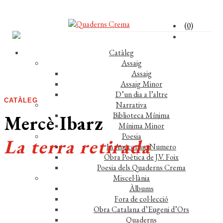
(0)
Catàleg
Assaig
Assaig
Assaig Minor
D’un dia a l’altre
CATÀLEG
Narrativa
Biblioteca Mínima
Mercè Ibarz
Mínima Minor
Poesia
La terra retirada
In Amicorum Numero
Obra Poètica de J.V. Foix
Poesia dels Quaderns Crema
Miscel·lània
Àlbums
Fora de col·lecció
Obra Catalana d’Eugeni d’Ors
Comprar el llibre 8,50 €
Quaderns