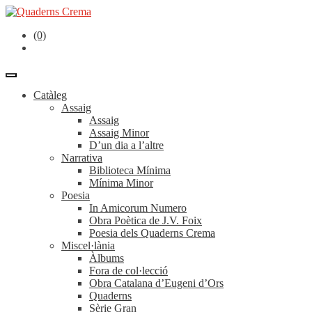
(0)
Catàleg
Assaig
Assaig
Assaig Minor
D’un dia a l’altre
Narrativa
Biblioteca Mínima
Mínima Minor
Poesia
In Amicorum Numero
Obra Poètica de J.V. Foix
Poesia dels Quaderns Crema
Miscel·lània
Àlbums
Fora de col·lecció
Obra Catalana d’Eugeni d’Ors
Quaderns
Sèrie Gran