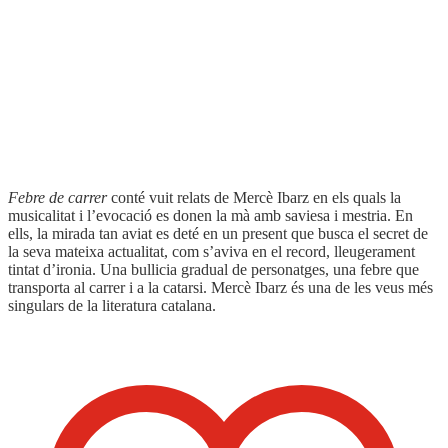
Enquadernació:
Rústega cosida
Format:
13,1 x 21 cm
Pàgines:
128
Idioma:
Català
Coberta del llibre
Febre de carrer
conté vuit relats de Mercè Ibarz en els quals la
musicalitat i l’evocació es donen la mà amb saviesa i mestria. En
ells, la mirada tan aviat es deté en un present que busca el secret de
la seva mateixa actualitat, com s’aviva en el record, lleugerament
tintat d’ironia. Una bullicia gradual de personatges, una febre que
transporta al carrer i a la catarsi. Mercè Ibarz és una de les veus més
singulars de la literatura catalana.