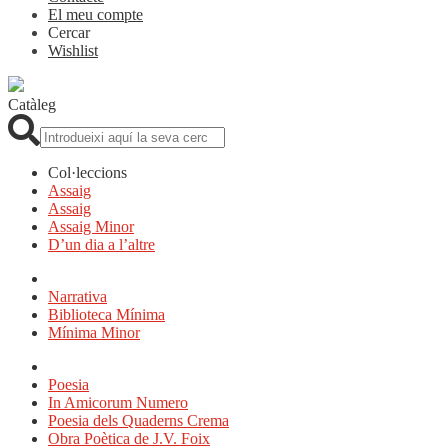
El meu compte
Cercar
Wishlist
Catàleg
Cerca:
Col·leccions
Assaig
Assaig
Assaig Minor
D’un dia a l’altre
Narrativa
Biblioteca Mínima
Mínima Minor
Poesia
In Amicorum Numero
Poesia dels Quaderns Crema
Obra Poètica de J.V. Foix