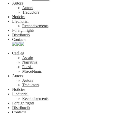
Autors
Autors
Traductors
Notícies
L’editorial
Reconeixements
Foreign rights
Distribució
Contacte
Catàleg
Assaig
Narrativa
Poesia
Miscel·lània
Autors
Autors
Traductors
Notícies
L’editorial
Reconeixements
Foreign rights
Distribució
Contacte