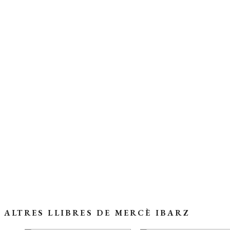
COL·LECCIÓ:
Narrativa
>
Biblioteca Mínima
(39)
AUTOR:
Mercè Ibarz
ISBN:
978-84-7727-141-3
EDICIÓ:
1a
ENQUADERNACIÓ:
Rústega cosida
FORMAT:
13,1 x 21 cm
PÀGINES:
210
IDIOMA:
Català
Coberta del llibre
ALTRES LLIBRES DE MERCÈ IBARZ