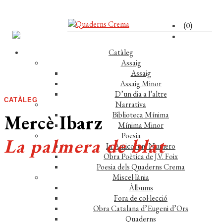
(0)
Catàleg
Assaig
Assaig
Assaig Minor
D’un dia a l’altre
CATÀLEG
Narrativa
Biblioteca Mínima
Mercè Ibarz
Mínima Minor
Poesia
La palmera de blat
In Amicorum Numero
Obra Poètica de J.V. Foix
Poesia dels Quaderns Crema
Miscel·lània
Àlbums
Fora de col·lecció
Obra Catalana d’Eugeni d’Ors
Comprar el llibre 13 €
Quaderns