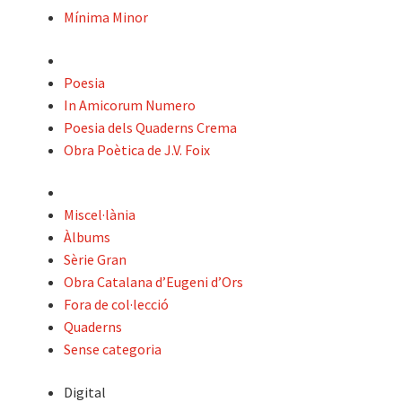
Contacte
Mínima Minor
El meu compte
Poesia
In Amicorum Numero
Cercar
Poesia dels Quaderns Crema
Obra Poètica de J.V. Foix
Wishlist
Miscel·lània
Àlbums
Sèrie Gran
Obra Catalana d’Eugeni d’Ors
Fora de col·lecció
Quaderns
Sense categoria
Digital