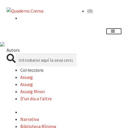
(0)
Expande
Catàleg
el
Autors
menú
Expande
Cerca:
Autors
secunda
el
menú
Col·leccions
Notícies
secunda
Assaig
Assaig
Expande
L’editorial
Assaig Minor
el
D’un dia a l’altre
menú
Foreign rights
secunda
Distribució
Narrativa
Biblioteca Mínima