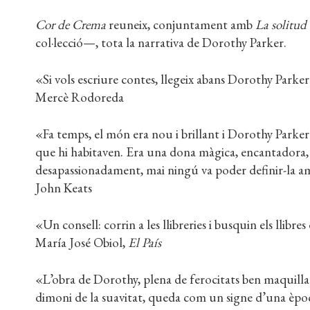
Cor de Crema
reuneix, conjuntament amb
La solitud 
col·lecció—, tota la narrativa de Dorothy Parker.
«Si vols escriure contes, llegeix abans Dorothy Parker
Mercè Rodoreda
«Fa temps, el món era nou i brillant i Dorothy Parker 
que hi habitaven. Era una dona màgica, encantadora,
desapassionadament, mai ningú va poder definir-la a
John Keats
«Un consell: corrin a les llibreries i busquin els llibr
María José Obiol,
El País
«L’obra de Dorothy, plena de ferocitats ben maquillad
dimoni de la suavitat, queda com un signe d’una èp