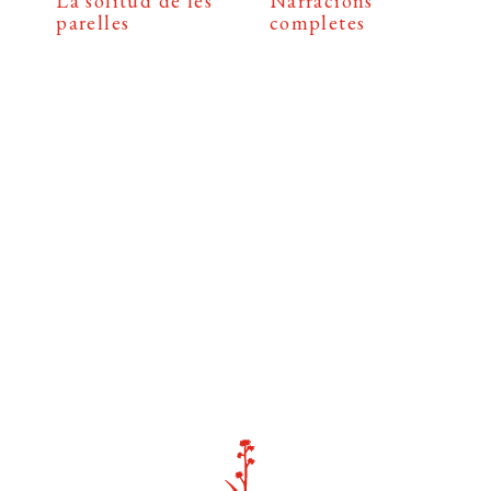
La solitud de les
Narracions
parelles
completes