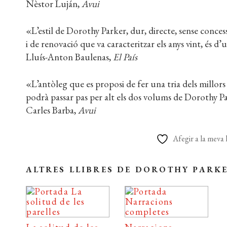
Nèstor Luján,
Avui
«L’estil de Dorothy Parker, dur, directe, sense concessi
i de renovació que va caracteritzar els anys vint, és 
Lluís-Anton Baulenas,
El País
«L’antòleg que es proposi de fer una tria dels millors
podrà passar pas per alt els dos volums de Dorothy P
Carles Barba,
Avui
Afegir a la meva l
ALTRES LLIBRES DE DOROTHY PARK