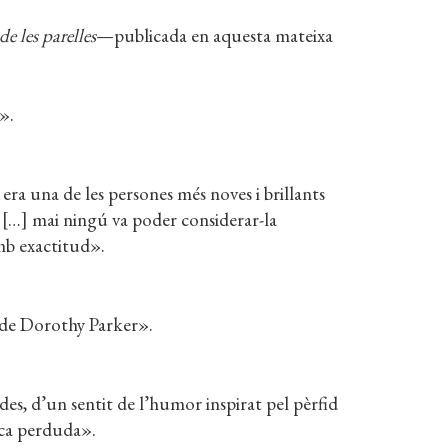
de les parelles
—publicada en aquesta mateixa
».
era una de les persones més noves i brillants
 […] mai ningú va poder considerar-la
mb exactitud».
es de Dorothy Parker».
es, d’un sentit de l’humor inspirat pel pèrfid
oca perduda».