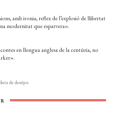
ons, amb ironia, reflex de l’explosió de llibertat
d’una modernitat que esparvera».
 contes en llengua anglesa de la centúria, no
arker».
lista de desitjos
ER