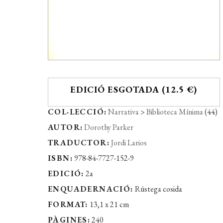
EDICIÓ ESGOTADA (12.5 €)
COL·LECCIÓ:
Narrativa
>
Biblioteca Mínima
(44)
AUTOR:
Dorothy Parker
TRADUCTOR:
Jordi Larios
ISBN:
978-84-7727-152-9
EDICIÓ:
2a
ENQUADERNACIÓ:
Rústega cosida
FORMAT:
13,1 x 21 cm
PÀGINES:
240