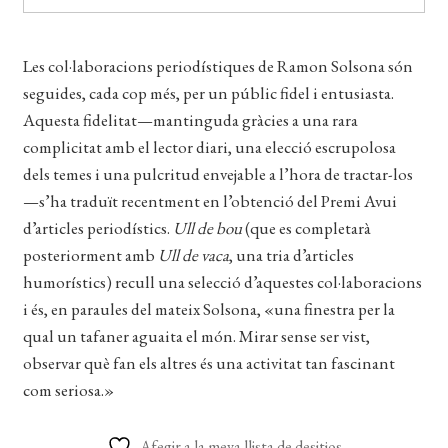
EL MEU COMPTE
Les col·laboracions periodístiques de Ramon Solsona són
CERCAR
seguides, cada cop més, per un públic fidel i entusiasta.
WISHLIST
Aquesta fidelitat—mantinguda gràcies a una rara
complicitat amb el lector diari, una elecció escrupolosa
dels temes i una pulcritud envejable a l’hora de tractar-los
—s’ha traduït recentment en l’obtenció del Premi Avui
d’articles periodístics.
Ull de bou
(que es completarà
posteriorment amb
Ull de vaca
, una tria d’articles
humorístics) recull una selecció d’aquestes col·laboracions
i és, en paraules del mateix Solsona, «una finestra per la
qual un tafaner aguaita el món. Mirar sense ser vist,
observar què fan els altres és una activitat tan fascinant
com seriosa.»
Afegir a la meva llista de desitjos