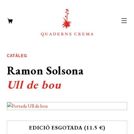
CATÀLEG
Expan
CATÀLEG
el
AUTORS
Ramon Solsona
Expan
menú
el
NOTÍCIES
secun
Ull de bou
menú
L’EDITORIAL
secun
Expan
el
FOREIGN RIGHTS
menú
DISTRIBUCIÓ
secun
EDICIÓ ESGOTADA (11.5 €)
CONTACTE