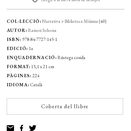
COL·LECCIÓ:
Narrativa
>
Biblioteca Mínima
(40)
AUTOR:
Ramon Solsona
ISBN:
978-84-7727-145-1
EDICIÓ:
1a
ENQUADERNACIÓ:
Rústega cosida
FORMAT:
13,1 x 21 cm
PÀGINES:
224
IDIOMA:
Català
Coberta del llibre