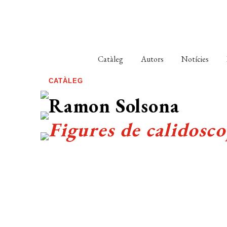
Catàleg
Autors
Notícies
CATÀLEG
Ramon Solsona
Figures de calidosco
COL·LECCIÓ:
Narrativa
>
Biblioteca Mínima
(19)