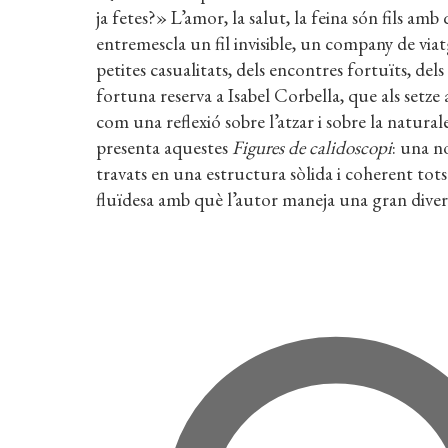
ja fetes?» L’amor, la salut, la feina són fils amb
entremescla un fil invisible, un company de viatg
petites casualitats, dels encontres fortuïts, de
fortuna reserva a Isabel Corbella, que als setze 
com una reflexió sobre l’atzar i sobre la natur
presenta aquestes
Figures de calidoscopi
: una n
travats en una estructura sòlida i coherent tots 
fluïdesa amb què l’autor maneja una gran diversi