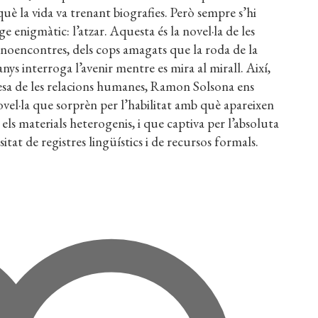
 què la vida va trenant biografies. Però sempre s’hi
e enigmàtic: l’atzar. Aquesta és la novel·la de les
ls noencontres, dels cops amagats que la roda de la
anys interroga l’avenir mentre es mira al mirall. Així,
alesa de les relacions humanes, Ramon Solsona ens
ovel·la que sorprèn per l’habilitat amb què apareixen
els materials heterogenis, i que captiva per l’absoluta
tat de registres lingüístics i de recursos formals.