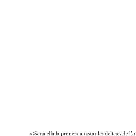
AUTOR:
Ramon Solsona
ISBN:
978-84-7727-035-5
EDICIÓ:
5a
ENQUADERNACIÓ:
Rústega cosida
FORMAT:
13,1 x 21 cm
PÀGINES:
312
IDIOMA:
Català
Coberta del llibre
«¿Seria ella la primera a tastar les delícies de