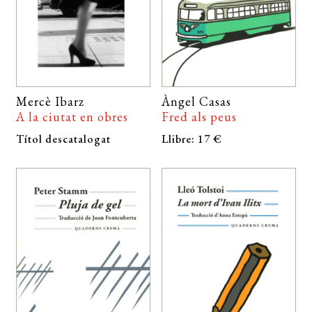
EL MEU COMPTE
CERCAR
WISHLIST
Mercè Ibarz
Àngel Casas
A la ciutat en obres
Fred als peus
Títol descatalogat
Llibre: 17 €