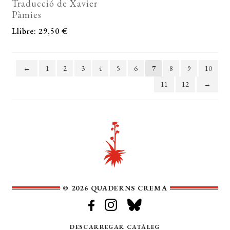
Traducció de Xavier
Pàmies
Llibre: 29,50 €
←
1
2
3
4
5
6
7
8
9
10
11
12
→
© 2026 QUADERNS CREMA
DESCARREGAR CATÀLEG