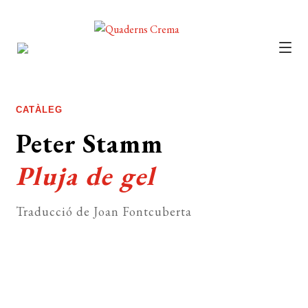
CATÀLEG
AUTORS
CATÀLEG
NOTÍCIES
Peter Stamm
L’EDITORIAL
Pluja de gel
FOREIGN RIGHTS
Traducció de Joan Fontcuberta
DISTRIBUCIÓ
CONTACTE
EL MEU COMPTE
Comprar el llibre 9 €