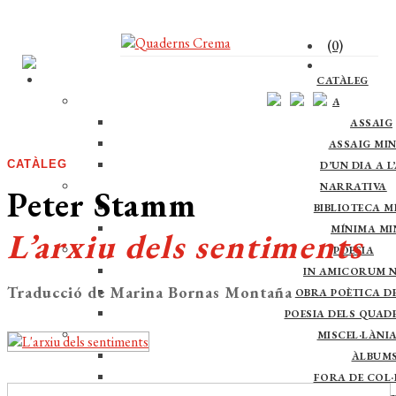
(0)
CATÀLEG
ASSAIG
ASSAIG
ASSAIG MI
CATÀLEG
D’UN DIA A L
NARRATIVA
Peter Stamm
BIBLIOTECA M
MÍNIMA M
L’arxiu dels sentiments
POESIA
IN AMICORUM 
Traducció de Marina Bornas Montaña
OBRA POÈTICA DE 
POESIA DELS QUAD
MISCEL·LÀNI
ÀLBUM
FORA DE COL·