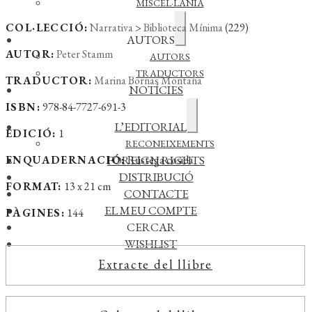
MISCEL·LÀNIA
COL·LECCIÓ:
Narrativa
>
Biblioteca Mínima
(229)
Expandeix
AUTORS
el
AUTOR:
Peter Stamm
menú
AUTORS
secundari
TRADUCTORS
TRADUCTOR:
Marina Bornas Montaña
NOTÍCIES
ISBN:
978-84-7727-691-3
Expandeix
L’EDITORIAL
el
EDICIÓ:
1
menú
RECONEIXEMENTS
secundari
ENQUADERNACIÓ:
FOREIGN RIGHTS
Rústega cosida
DISTRIBUCIÓ
FORMAT:
13 x 21 cm
CONTACTE
EL MEU COMPTE
PÀGINES:
144
CERCAR
WISHLIST
Extracte del llibre