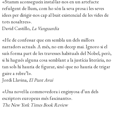
«Stamm aconsegueix instal·lar-nos en un artefacte
refulgent de llum, com ho són la seva prosa i les seves
idees per dirigir-nos cap al buit existencial de les vides de
tots nosaltres».
David Castillo,
La Vanguardia
«He de confessar que em sembla un dels millors
narradors actuals. A més, no em decep mai. Ignoro si el
suís forma part de les travesses habituals del Nobel, però,
si hi hagués alguna cosa semblant a la justícia literària, no
tan sols hi hauria de figurar, sinó que no hauria de trigar
gaire a rebre’l».
Jordi Llavina,
El Punt Avui
«Una novel·la commovedora i enginyosa d’un dels
escriptors europeus més fascinants».
The New York Times Book Review