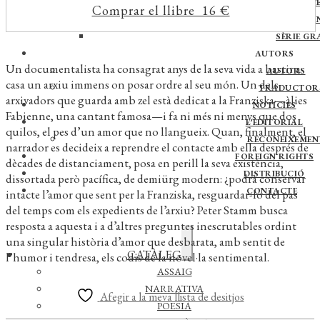
OBRA CATALANA D’E
Comprar el llibre 16 €
QUADER
SÈRIE GR
AUTORS
Un documentalista ha consagrat anys de la seva vida a bastir a
AUTORS
casa un arxiu immens on posar ordre al seu món. Un dels
TRADUCTOR
arxivadors que guarda amb zel està dedicat a la Franziska—àlies
NOTÍCIES
Fabienne, una cantant famosa—i fa ni més ni menys que dos
L’EDITORIAL
quilos, el pes d’un amor que no llangueix. Quan, finalment, el
RECONEIXEMEN
narrador es decideix a reprendre el contacte amb ella després de
FOREIGN RIGHTS
dècades de distanciament, posa en perill la seva existència,
DISTRIBUCIÓ
dissortada però pacífica, de demiürg modern: ¿podrà conservar
CONTACTE
intacte l’amor que sent per la Franziska, resguardar-lo del pas
del temps com els expedients de l’arxiu? Peter Stamm busca
resposta a aquesta i a d’altres preguntes inescrutables ordint
una singular història d’amor que desbarata, amb sentit de
Expandeix
CATÀLEG
l’humor i tendresa, els codis de la novel·la sentimental.
el
menú
ASSAIG
secundari
NARRATIVA
Afegir a la meva llista de desitjos
POESIA