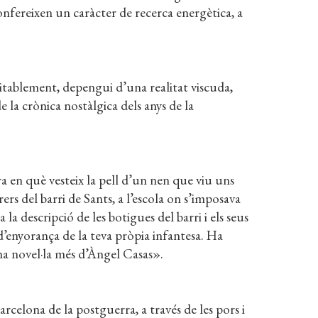
 confereixen un caràcter de recerca energètica, a
itablement, depengui d’una realitat viscuda,
 la crònica nostàlgica dels anys de la
ra en què vesteix la pell d’un nen que viu uns
ers del barri de Sants, a l’escola on s’imposava
, a la descripció de les botigues del barri i els seus
’enyorança de la teva pròpia infantesa. Ha
na novel·la més d’Àngel Casas».
rcelona de la postguerra, a través de les pors i