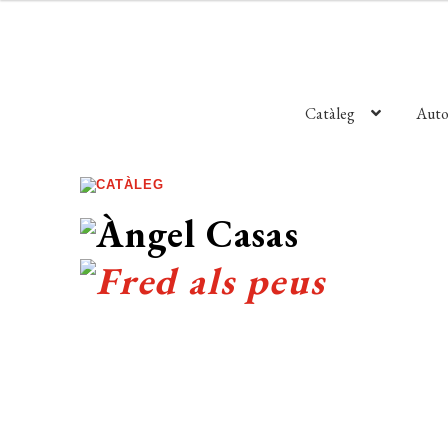
Catàleg
Auto
CATÀLEG
Àngel Casas
Fred als peus
COL·LECCIÓ:
Narrativa
>
Biblioteca Mínima
(116)