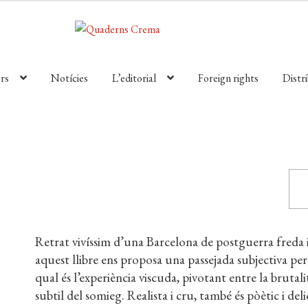
rs
Notícies
L’editorial
Foreign rights
Distr
Retrat vivíssim d’una Barcelona de postguerra freda i 
aquest llibre ens proposa una passejada subjectiva per 
qual és l’experiència viscuda, pivotant entre la bruta
subtil del somieg. Realista i cru, també és pòètic i del