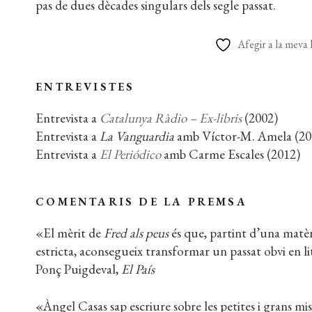
pas de dues dècades singulars dels segle passat.
Afegir a la meva l
ENTREVISTES
Entrevista a
Catalunya Ràdio – Ex-libris
(2002)
Entrevista a
La Vanguardia
amb Víctor-M. Amela (20
Entrevista a
El Periódico
amb Carme Escales (2012)
COMENTARIS DE LA PREMSA
«El mèrit de
Fred als peus
és que, partint d’una matèr
estricta, aconsegueix transformar un passat obvi en l
Ponç Puigdeval,
El País
«Àngel Casas sap escriure sobre les petites i grans mi