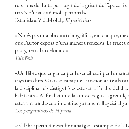
rerefons de lluita per fugir de la grisor de l’època li
través d’una visió molt personal».
Estanislau Vidal-Folch,
El periódico
«No és pas una obra autobiogràfica, encara que, inev
que l’autor exposa d’una manera reflexiva. Es tracta de
postguerra barcelonina».
VilaWeb
«Un llibre que enganxa per la senzillesa i per la mane
anys tan durs. Casas és capaç de transportar-te als carr
la disciplina i els càstigs físics estaven a l’ordre del dia
habitants… Al final et queda aquest regust agredolç d
estat tot un descobriment i segurament llegeixi algu
Los pergaminos de Hipatia
«El llibre permet descobrir imatges i estampes de la Ba