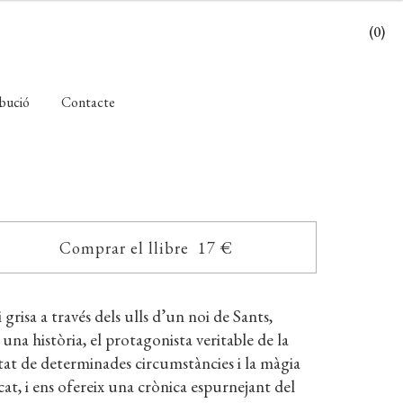
(0)
ibució
Contacte
Comprar el llibre 17 €
grisa a través dels ulls d’un noi de Sants,
una història, el protagonista veritable de la
litat de determinades circumstàncies i la màgia
icat, i ens ofereix una crònica espurnejant del