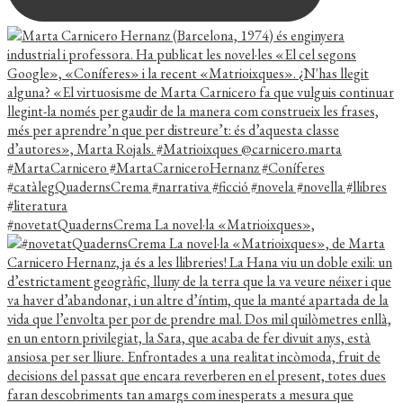
#novetatQuadernsCrema La novel·la «Matrioixques»,