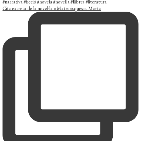
Cita extreta de la novel·la «Matrioixques». Marta