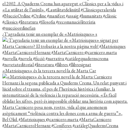
¿T'agradaria tenir un exemplar de «Matrioixques» s
«Matrioixques» és la tercera novel·la de Marta Car