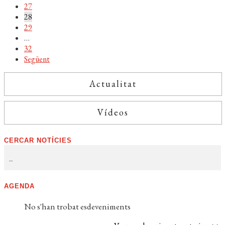
les
27
28
entrades
29
…
32
Següent
Actualitat
Vídeos
CERCAR NOTÍCIES
AGENDA
No s'han trobat esdeveniments