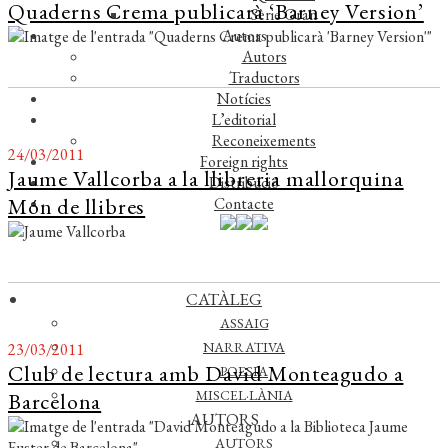
Quaderns Crema publicarà ‘Barney Version’
Sèrie Gran
Autors
Autors
Traductors
Notícies
L’editorial
Reconeixements
24/03/2011
Foreign rights
Jaume Vallcorba a la llibreria mallorquina
Distribució
Món de llibres
Contacte
CATÀLEG
ASSAIG
NARRATIVA
23/03/2011
Club de lectura amb David Monteagudo a
POESIA
MISCEL·LÀNIA
Barcelona
AUTORS
AUTORS