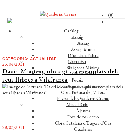
(0)
Catàleg
Assaig
Assaig
Assaig Minor
D’un dia a l’altre
CATEGORIA:
ACTUALITAT
Narrativa
23/04/2011
Biblioteca Mínima
David Monteagudo signarà exemplars dels
Mínima Minor
seus llibres a Vilafranca
Poesia
In Amicorum Numero
Obra Poètica de J.V. Foix
Poesia dels Quaderns Crema
Miscel·lània
Àlbums
Fora de col·lecció
Obra Catalana d’Eugeni d’Ors
28/03/2011
Quaderns