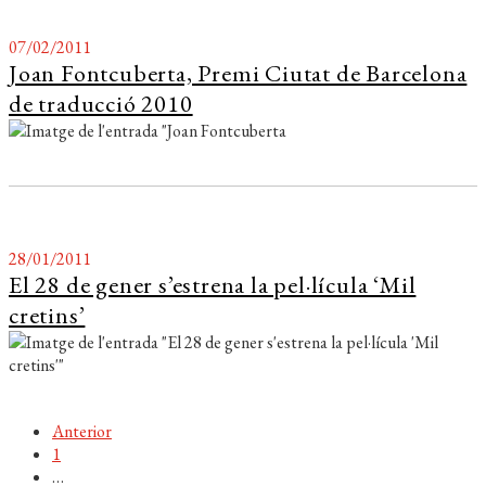
07/02/2011
Joan Fontcuberta, Premi Ciutat de Barcelona
de traducció 2010
28/01/2011
El 28 de gener s’estrena la pel·lícula ‘Mil
cretins’
Paginació
Anterior
1
de
…