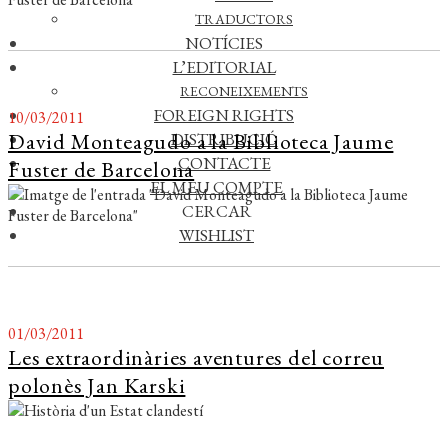
TRADUCTORS
NOTÍCIES
L’EDITORIAL
RECONEIXEMENTS
FOREIGN RIGHTS
10/03/2011
David Monteagudo a la Biblioteca Jaume
DISTRIBUCIÓ
CONTACTE
Fuster de Barcelona
EL MEU COMPTE
CERCAR
WISHLIST
01/03/2011
Les extraordinàries aventures del correu
polonès Jan Karski