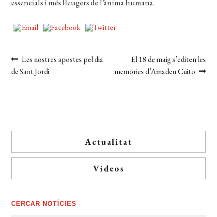
essencials i més lleugers de l’ànima humana.
Navegació
Entrada
Pròxima
Les nostres apostes pel dia
El 18 de maig s’editen les
anterior:
entrada:
de Sant Jordi
memòries d’Amadeu Cuito
d'entrades
Actualitat
Vídeos
CERCAR NOTÍCIES