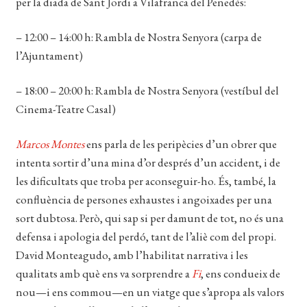
CERCAR
per la diada de Sant Jordi a Vilafranca del Penedès:
WISHLIST
– 12:00 – 14:00 h: Rambla de Nostra Senyora (carpa de
l’Ajuntament)
– 18:00 – 20:00 h: Rambla de Nostra Senyora (vestíbul del
Cinema-Teatre Casal)
M
arcos Montes
ens parla de les peripècies d’un obrer que
intenta sortir d’una mina d’or després d’un accident, i de
les dificultats que troba per aconseguir-ho. És, també, la
confluència de persones exhaustes i angoixades per una
sort dubtosa. Però, qui sap si per damunt de tot, no és una
defensa i apologia del perdó, tant de l’aliè com del propi.
David Monteagudo, amb l’habilitat narrativa i les
qualitats amb què ens va sorprendre a
Fi
, ens condueix de
nou—i ens commou—en un viatge que s’apropa als valors