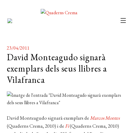
CATÀLEG
AUTORS
23/04/2011
David Monteagudo signarà
NOTÍCIES
exemplars dels seus llibres a
L’EDITORIAL
Vilafranca
FOREIGN RIGHTS
DISTRIBUCIÓ
CONTACTE
David Monteagudo signarà exemplars de
Marcos Montes
EL MEU COMPTE
(Quaderns Crema, 2010) i de
Fi
(Quaderns Crema, 2010)