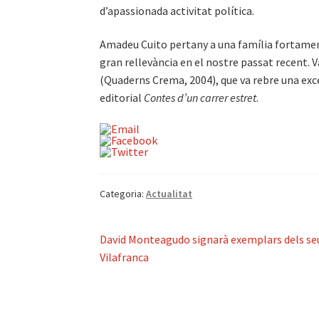
d’apassionada activitat política.
Amadeu Cuito pertany a una família fortamen
gran rellevància en el nostre passat recent. V
(Quaderns Crema, 2004), que va rebre una excel
editorial
Contes d’un carrer estret
.
Categoria:
Actualitat
Navegació
Entrada
David Monteagudo signarà exemplars dels seu
anterior:
Vilafranca
d'entrades