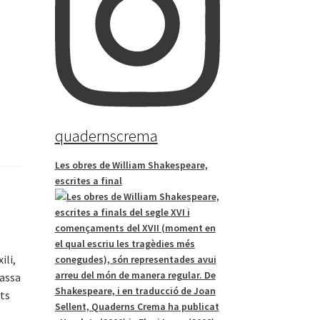
quadernscrema
Les obres de William Shakespeare,
escrites a final
ili,
passa
ats