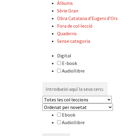
Àlbums
Sèrie Gran
Obra Catalana d’Eugeni d’Ors
Fora de col·lecció
Quaderns
Sense categoria
Digital
E-book
Audiollibre
Cerca:
Ebook
Audiollibre