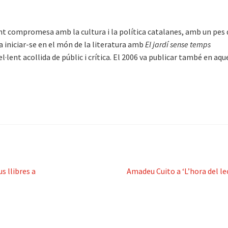
t compromesa amb la cultura i la política catalanes, amb un pes 
a iniciar-se en el món de la literatura amb
El jardí sense temps
·lent acollida de públic i crítica. El 2006 va publicar també en aqu
Pròxima
s llibres a
Amadeu Cuito a ‘L’hora del le
entrada: