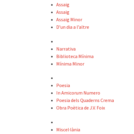
Assaig
Assaig
Assaig Minor
D’un dia a l’altre
Narrativa
Biblioteca Mínima
Mínima Minor
Poesia
In Amicorum Numero
Poesia dels Quaderns Crema
Obra Poètica de J.V. Foix
Miscel·lània