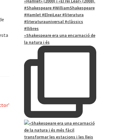
de
esta
«Shakespeare era una encarnació de
la natura i és
ctor’