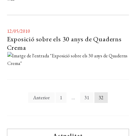
12/05/2010
Exposició sobre els 30 anys de Quaderns
Crema
Paginació
Anterior
1
…
31
32
de
les
entrades
Actualitat