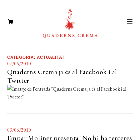
CATÀLEG
Expan
CATEGORIA:
ACTUALITAT
07/06/2010
el
AUTORS
Expan
Quaderns Crema ja és al Facebook i al
menú
el
NOTÍCIES
Twitter
secun
menú
L’EDITORIAL
secun
Expan
el
FOREIGN RIGHTS
menú
DISTRIBUCIÓ
secun
03/06/2010
CONTACTE
Empar Moliner presenta ‘No hi ha terceres