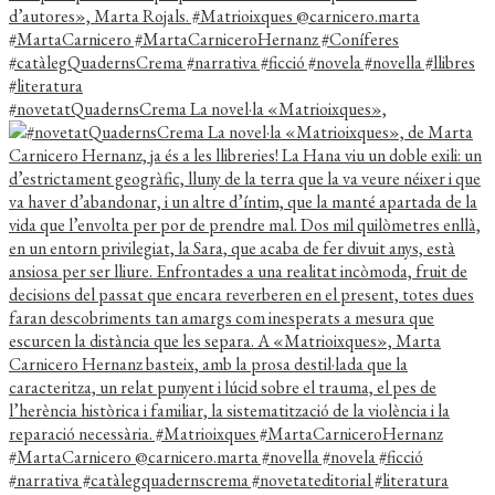
#novetatQuadernsCrema La novel·la «Matrioixques»,