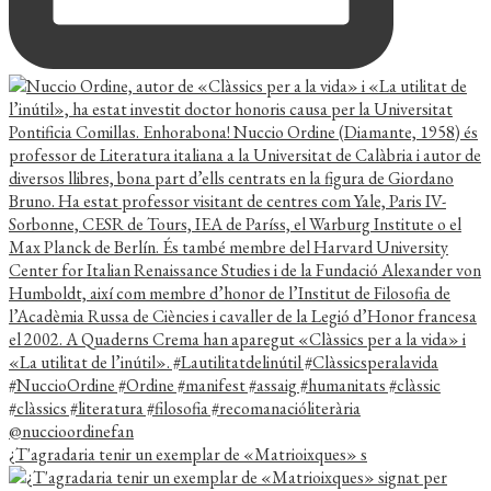
¿T'agradaria tenir un exemplar de «Matrioixques» s