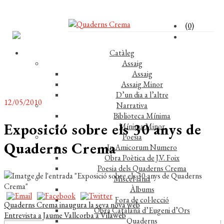
(0)
Catàleg
Assaig
Assaig
Assaig Minor
D’un dia a l’altre
12/05/2010
Narrativa
Biblioteca Mínima
Exposició sobre els 30 anys de
Mínima Minor
Poesia
Quaderns Crema
In Amicorum Numero
Obra Poètica de J.V. Foix
Poesia dels Quaderns Crema
Miscel·lània
Àlbums
Fora de col·lecció
Navegació
Entrada
Quaderns Crema inaugura la seva nova web
Obra Catalana d’Eugeni d’Ors
anterior:
Pròxima
Entrevista a Jaume Vallcorba a Vilaweb
d'entrades
Quaderns