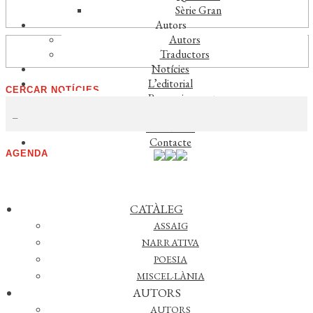
entrada:
Actualitat
Sèrie Gran
Autors
Autors
Vídeos
Traductors
Notícies
L’editorial
CERCAR NOTÍCIES
Reconeixements
Foreign rights
Distribució
Contacte
AGENDA
No s'han trobat esdeveniments
Veure esdeveniments anteriors >>
CATÀLEG
ASSAIG
FACEBOOK
NARRATIVA
POESIA
MISCEL·LÀNIA
AUTORS
INSTAGRAM
AUTORS